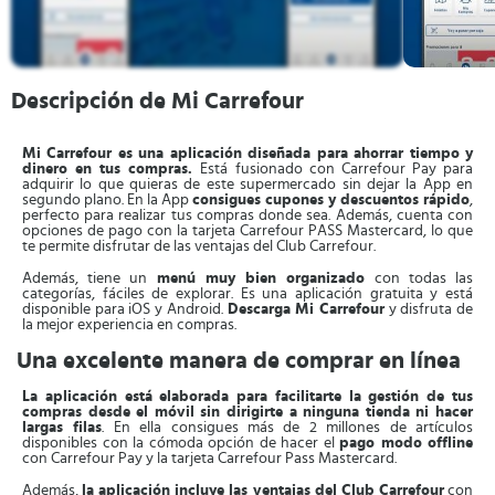
Descripción de Mi Carrefour
Mi Carrefour es una aplicación diseñada para ahorrar tiempo y
dinero en tus compras.
Está fusionado con Carrefour Pay para
adquirir lo que quieras de este supermercado sin dejar la App en
segundo plano. En la App
consigues cupones y descuentos rápido
,
perfecto para realizar tus compras donde sea. Además, cuenta con
opciones de pago con la tarjeta Carrefour PASS Mastercard, lo que
te permite disfrutar de las ventajas del Club Carrefour.
Además, tiene un
menú muy bien organizado
con todas las
categorías, fáciles de explorar. Es una aplicación gratuita y está
disponible para iOS y Android.
Descarga Mi Carrefour
y disfruta de
la mejor experiencia en compras.
Una excelente manera de comprar en línea
La aplicación está elaborada para facilitarte la gestión de tus
compras desde el móvil sin dirigirte a ninguna tienda ni hacer
largas filas
. En ella consigues más de 2 millones de artículos
disponibles con la cómoda opción de hacer el
pago modo offline
con Carrefour Pay y la tarjeta Carrefour Pass Mastercard.
Además,
la aplicación incluye las ventajas del Club Carrefour
con