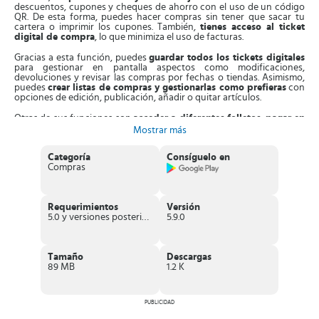
descuentos, cupones y cheques de ahorro con el uso de un código
QR. De esta forma, puedes hacer compras sin tener que sacar tu
cartera o imprimir los cupones. También,
tienes acceso al ticket
digital de compra
, lo que minimiza el uso de facturas.
Gracias a esta función, puedes
guardar todos los tickets digitales
para gestionar en pantalla aspectos como modificaciones,
devoluciones y revisar las compras por fechas o tiendas. Asimismo,
puedes
crear listas de compras y gestionarlas como prefieras
con
opciones de edición, publicación, añadir o quitar artículos.
Otras de sus funciones son
acceder a diferentes folletos
,
pagar en
las gasolineras
sin bajarte del auto y de
ir hasta la tienda más
Mostrar más
cercana gracias a la geolocalización
. Con esta función, localizas el
establecimiento más conveniente, sea hipermercado o
Categoría
Consíguelo en
supermercado, con una ficha descriptiva.
Puedes marcar la tienda
Compras
como favorita e ingresar en esta luego con rapidez.
Aparte de esto,
con los cheques de ahorro accedes a los mejores
descuentos
desde la App, con la oportunidad de acumularlos y
Requerimientos
Versión
usarlos cuando quieras. Es más,
las compras online las puedes
5.0 y versiones posteriores
5.9.0
realizar desde cualquier parte
en poco tiempo para tu comodidad
con la posibilidad de acceder a unos 1,5 millones de artículos.
También, en
Mi Carrefour
consigues folletos de la tienda que has
Tamaño
Descargas
seleccionado
, con sus ofertas, con la oportunidad de compartirlas
89 MB
1.2 K
con quien prefieras. Es más,
puedes sincronizar tu tarjeta de
crédito en la App
y ya no tienes que cargarlas todo el tiempo.
Adicionalmente, puedes
escanear el código de los artículos
para
PUBLICIDAD
ver toda su ficha informativa. Te permite escanear los cupones en