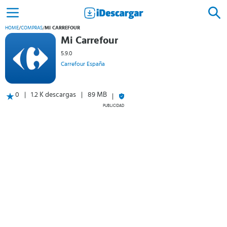
HOME
/
COMPRAS
/
MI CARREFOUR
Mi Carrefour
5.9.0
Carrefour España
0
1.2 K descargas
89 MB
PUBLICIDAD