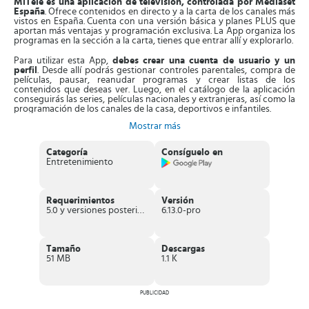
MiTele es una aplicación de televisión, controlada por Mediaset
España
. Ofrece contenidos en directo y a la carta de los canales más
vistos en España. Cuenta con una versión básica y planes PLUS que
aportan más ventajas y programación exclusiva. La App organiza los
programas en la sección a la carta, tienes que entrar allí y explorarlo.
Para utilizar esta App,
debes crear una cuenta de usuario y un
perfil
. Desde allí podrás gestionar controles parentales, compra de
películas, pausar, reanudar programas y crear listas de los
contenidos que deseas ver. Luego, en el catálogo de la aplicación
conseguirás las series, películas nacionales y extranjeras, así como la
programación de los canales de la casa, deportivos e infantiles.
Mostrar más
Asimismo,
todos los contenidos se suben en la mejor resolución
HD
. Funcionan con el sistema Multibitrate, el cual logra que la
calidad de los programas se ajuste a tu conexión de internet. Su
Categoría
Consíguelo en
interfaz se puede ordenar por secciones, orden alfabético o con
Entretenimiento
buscar la programación escribiendo su nombre en el buscador.
Entonces, cuando encuentres un programa,
tendrás la libertad de
desglosar los capítulos que incluyen tu programación
, así podrás
Requerimientos
Versión
llevar un orden. Cada serie o película incorpora una reseña
5.0 y versiones posteriores
6.13.0-pro
informativa con la sinopsis, nombre de los actores y su duración. En
caso de que te pierdas un capítulo, la aplicación consta de una
oferta informativa en directo o diferido, esto te permite verlo
cuando desees.
Tamaño
Descargas
51 MB
1.1 K
Características de MiTele
Excelente
aplicación de televisión con la mejor
PUBLICIDAD
programación de los canales más
vistos en España
como
Boing, Telecinco, Cuatro, Energy, entre otros.