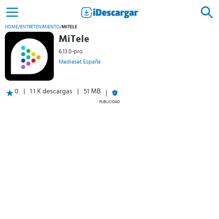
HOME
/
ENTRETENIMIENTO
/
MITELE
MiTele
6.13.0-pro
Mediaset España
0
1.1 K descargas
51 MB
PUBLICIDAD