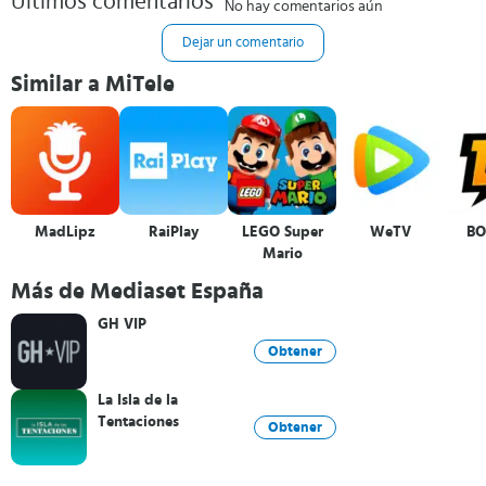
Últimos comentarios
No hay comentarios aún
Dejar un comentario
Similar a MiTele
MadLipz
RaiPlay
LEGO Super
WeTV
BO
Mario
Más de Mediaset España
GH VIP
Obtener
La Isla de la
Tentaciones
Obtener