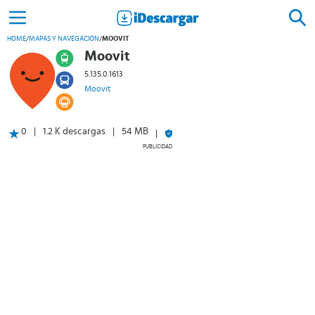
HOME
/
MAPAS Y NAVEGACIÓN
/
MOOVIT
Moovit
5.135.0.1613
Moovit
0
1.2 K descargas
54 MB
PUBLICIDAD