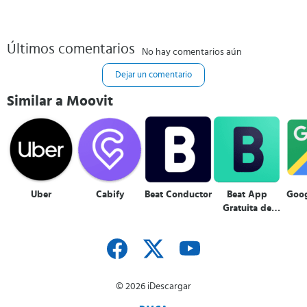
Últimos comentarios
No hay comentarios aún
Dejar un comentario
Similar a Moovit
Uber
Cabify
Beat Conductor
Beat App
Goo
Gratuita de
Viajes
© 2026 iDescargar