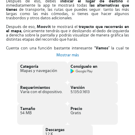
Después de eso, debes
indicar el lugar de destino
e
inmediatamente la app te mostrará todas
las alternativas que
tienes
de transporte, las rutas que puedes seguir: tanto las más
largas como las más cómodas, si tienes que hacer algunos
trasbordos y otros datos adicionales.
Después de eso,
Moovit
te mostrará el
trayecto que recorrerás en
el mapa
, únicamente tendrás que ir deslizando el dedo de izquierda
a derecha sobre la pantalla y podrás visualizar de manera gráfica las
distintas etapas del recorrido que harás.
Cuenta con una función bastante interesante “
Vamos
” la cual te
proporcionará un
paso a paso de todo el recorrido
que debes
Mostrar más
hacer
en tiempo real
. Te dirá con exactitud cuánto debes caminar,
el tiempo que debes esperar, o cuántas paradas te faltan por
recorrer hasta que llegues a tu destino.
Categoría
Consíguelo en
Mapas y navegación
También conseguirás en esta app las
bicicletas compartidas
, las
cuales pueden ser una buena opción en los días soleados, cuando
no quieres caminar o cuando lo que deseas es hacer un poco de
ejercicio.
Requerimientos
Versión
Varía con el dispositivo.
5.135.0.1613
Con esta eficiente herramienta tendrás el
tiempo real de las
llegadas
, de manera que puedes escoger entre esperar en una
parada o hacer cualquier otra cosa para aprovechar el tiempo.
Tamaño
Precio
Características de Moovit: Horarios de Tren,
54 MB
Gratis
Metro y Bus
Cubre más de
2700 ciudades a nivel mundial
, entre las que
Descargas
tenemos: San Francisco, New York, Boston, Seatle, Filadelfia,
1.2 K