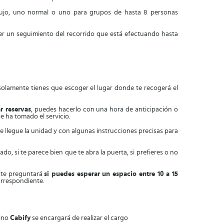
 lujo, uno normal o uno para grupos de hasta 8 personas
er un seguimiento del recorrido que está efectuando hasta
 solamente tienes que escoger el lugar donde te recogerá el
r reservas
, puedes hacerlo con una hora de anticipación o
e ha tomado el servicio.
e llegue la unidad y con algunas instrucciones precisas para
do, si te parece bien que te abra la puerta, si prefieres o no
n te preguntará
si puedes esperar un espacio entre 10 a 15
orrespondiente.
tino
Cabify
se encargará de realizar el cargo