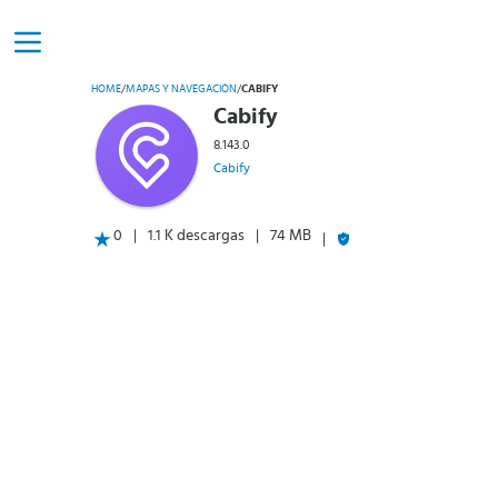
HOME
/
MAPAS Y NAVEGACIÓN
/
CABIFY
Cabify
8.143.0
Cabify
0
1.1 K descargas
74 MB