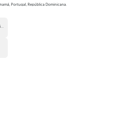
Panamá, Portugal, República Dominicana.
 y segura
.
5.0 y versiones posteriores