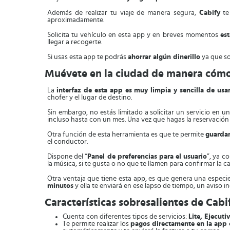
Además de realizar tu viaje de manera segura,
Cabify
te
aproximadamente.
Solicita tu vehículo en esta app y en breves momentos
es
llegar a recogerte.
Si usas esta app te podrás
ahorrar algún dinerillo
ya que so
Muévete en la ciudad de manera cómo
La
interfaz de esta app es muy limpia y sencilla de usa
chofer y el lugar de destino.
Sin embargo, no estás limitado a solicitar un servicio en
incluso hasta con un mes. Una vez que hagas la reservación 
Otra función de esta herramienta es que te permite
guardar
el conductor.
Dispone del “
Panel de preferencias para el usuario
”, ya c
la música, si te gusta o no que te llamen para confirmar la ca
Otra ventaja que tiene esta app, es que genera una especie
minutos
y ella te enviará en ese lapso de tiempo, un aviso 
Características sobresalientes de Cabi
Cuenta con diferentes tipos de servicios:
Lite, Ejecuti
Te permite realizar los
pagos directamente en la app c