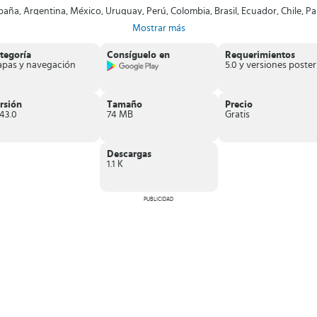
paña, Argentina, México, Uruguay, Perú, Colombia, Brasil, Ecuador, Chile, 
ormar parte de los choferes de Cabify
.
Mostrar más
ps
.
 esta app y
viaja
de una punta de la ciudad a la otra de la forma más
rápida
tegoría
Consíguelo en
Requerimientos
pas y navegación
rsión
Tamaño
Precio
143.0
74 MB
Gratis
Descargas
1.1 K
PUBLICIDAD