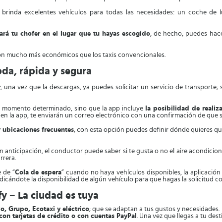
 brinda excelentes vehículos para todas las necesidades: un coche de
tará tu chofer en el lugar que tu hayas escogido
, de hecho, puedes hac
n mucho más económicos que los taxis convencionales.
da, rápida y segura
r
, una vez que la descargas, ya puedes solicitar un servicio de transporte;
 un momento determinado, sino que la app incluye
la posibilidad de realiza
en la app, te enviarán un correo electrónico con una confirmación de que s
 ubicaciones frecuentes
, con esta opción puedes definir dónde quieres qu
on anticipación, el conductor puede saber si te gusta o no el aire acondiciona
rrera.
 de “
Cola de espera
” cuando no haya vehículos disponibles, la aplicació
indicándote la disponibilidad de algún vehículo para que hagas la solicitud c
fy – La ciudad es tuya
vo, Grupo, Ecotaxi y eléctrico
; que se adaptan a tus gustos y necesidades.
on tarjetas de crédito o con cuentas PayPal
. Una vez que llegas a tu des