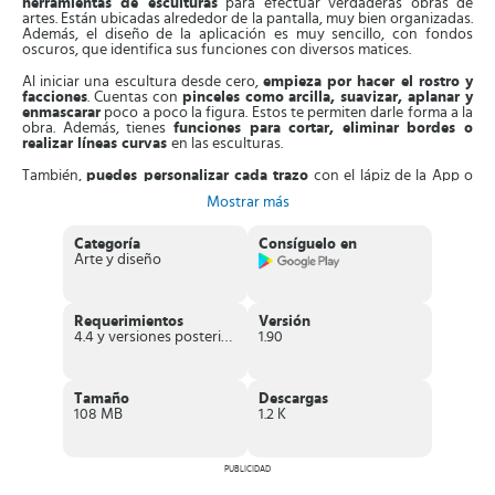
herramientas de esculturas
para efectuar verdaderas obras de
artes. Están ubicadas alrededor de la pantalla, muy bien organizadas.
Además, el diseño de la aplicación es muy sencillo, con fondos
oscuros, que identifica sus funciones con diversos matices.
Al iniciar una escultura desde cero,
empieza por hacer el rostro y
facciones
. Cuentas con
pinceles como arcilla, suavizar, aplanar y
enmascarar
poco a poco la figura. Estos te permiten darle forma a la
obra. Además, tienes
funciones para cortar, eliminar bordes o
realizar líneas curvas
en las esculturas.
También,
puedes personalizar cada trazo
con el lápiz de la App o
con los parámetros alphas y Falloff, así consigues obras de artes
Mostrar más
originales. Otra de sus herramientas son las
pinturas vertex con
diferentes colores
, materiales y texturas. Están
ubicadas en la
sección Painting,
donde consigues tonalidades llamativas con un
Categoría
Consíguelo en
indicador de intensidad para escoger ajustar el color de la escultura.
Arte y diseño
Asimismo, tienes la posibilidad de
ajustar su textura
como prefieras
con las opciones predeterminadas de la App. Además, cuando haces
la escultura
puedes registrar cada proceso creativo en capas
Requerimientos
Versión
apartes
, perfecto para hacer ajustes, sea de pintura o escultura,
4.4 y versiones posteriores
1.90
antes de terminar la obra.
En el proceso de esculpido encuentras varias resoluciones
,
perfecto para flexibilizar el dibujo. Solo tienes que ir hacia adelante o
Tamaño
Descargas
atrás en la App hasta conseguir la que más te guste. Aparte de esto,
108 MB
1.2 K
otra sección interesante es la
forma primitiva,
donde consigues
diferentes trazos y empezar una nueva escultura desde cero.
Por otro lado, la App cuenta con la
PUBLICIDAD
función representación PBR
o
materiales correctos que le dan un acabado realista a cada