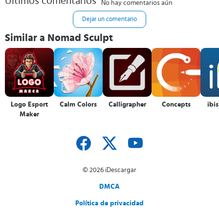
Últimos comentarios
No hay comentarios aún
Dejar un comentario
Similar a Nomad Sculpt
Logo Esport
Calm Colors
Calligrapher
Concepts
ibis
Maker
© 2026 iDescargar
DMCA
Política de privacidad