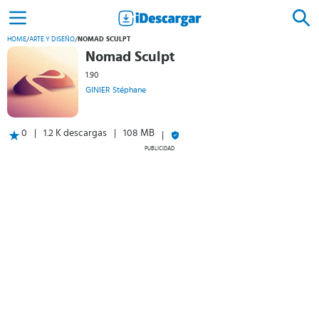
HOME
/
ARTE Y DISEÑO
/
NOMAD SCULPT
Nomad Sculpt
1.90
GINIER Stéphane
0
1.2 K descargas
108 MB
PUBLICIDAD