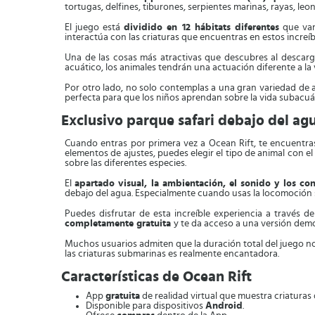
tortugas, delfines, tiburones, serpientes marinas, rayas, le
El juego está
dividido en 12 hábitats diferentes
que van 
interactúa con las criaturas que encuentras en estos increíb
Una de las cosas más atractivas que descubres al descar
acuático, los animales tendrán una actuación diferente a la 
Por otro lado, no solo contemplas a una gran variedad de
perfecta para que los niños aprendan sobre la vida subacuát
Exclusivo parque safari debajo del ag
Cuando entras por primera vez a Ocean Rift, te encuentr
elementos de ajustes, puedes elegir el tipo de animal con e
sobre las diferentes especies.
El
apartado visual, la ambientación, el sonido y los co
debajo del agua. Especialmente cuando usas la locomoción 
Puedes disfrutar de esta increíble experiencia a través de
completamente gratuita
y te da acceso a una versión demo
Muchos usuarios admiten que la duración total del juego no
las criaturas submarinas es realmente encantadora.
Características de Ocean Rift
App
gratuita
de realidad virtual que muestra criatura
Disponible para dispositivos
Android
.