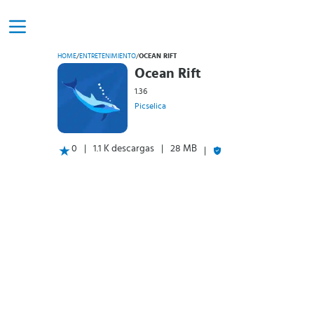
HOME
/
ENTRETENIMIENTO
/
OCEAN RIFT
Ocean Rift
1.36
Picselica
0
1.1 K descargas
28 MB