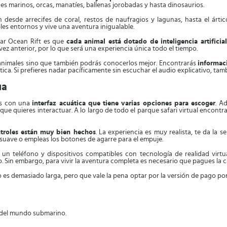
ones marinos, orcas, manatíes, ballenas jorobadas y hasta dinosaurios.
desde arrecifes de coral, restos de naufragios y lagunas, hasta el árti
les entornos y vive una aventura inigualable.
gar Ocean Rift es que
cada animal está dotado de inteligencia artificial
vez anterior, por lo que será una experiencia única todo el tiempo.
 animales sino que también podrás conocerlos mejor. Encontrarás
informac
ica. Si prefieres nadar pacíficamente sin escuchar el audio explicativo, tam
ua
as con una
interfaz acuática que tiene varias opciones para escoger
. A
l que quieres interactuar. A lo largo de todo el parque safari virtual enc
ntroles están muy bien hechos
. La experiencia es muy realista, te da l
suave o empleas los botones de agarre para el empuje.
 un teléfono y dispositivos compatibles con tecnología de realidad virtua
. Sin embargo, para vivir la aventura completa es necesario que pagues la ca
 es demasiado larga, pero que vale la pena optar por la versión de pago por
s del mundo submarino.