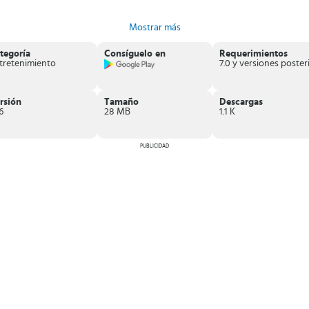
Mostrar más
tegoría
Consíguelo en
Requerimientos
tretenimiento
n equipo móvil compatible con esta tecnología,
no dudes en descargar Ocea
rsión
Tamaño
Descargas
6
28 MB
1.1 K
PUBLICIDAD