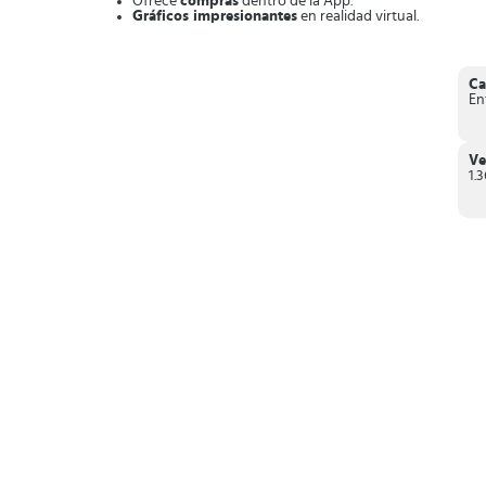
Ofrece
compras
dentro de la App.
Gráficos impresionantes
en realidad virtual.
Experiencia
realista y envolvente
.
Numerosos animales
acuáticos por descubrir.
Decenas de
puntos informativos
.
Ideal como
App educativa
para niños.
Ca
En
En definitiva, si tienes dispositivos de realidad virtual y u
acuáticas de una forma diferente y asombrosa.
Ve
1.3