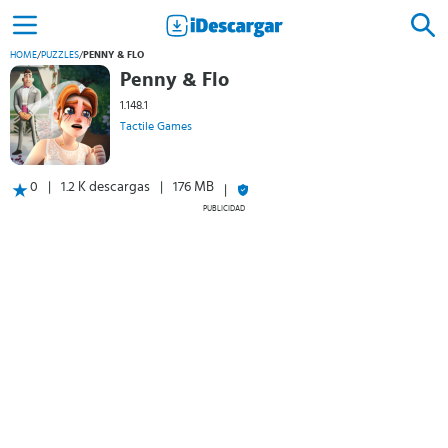
HOME
/
PUZZLES
/
PENNY & FLO
Penny & Flo
1.148.1
Tactile Games
0
1.2 K descargas
176 MB
PUBLICIDAD