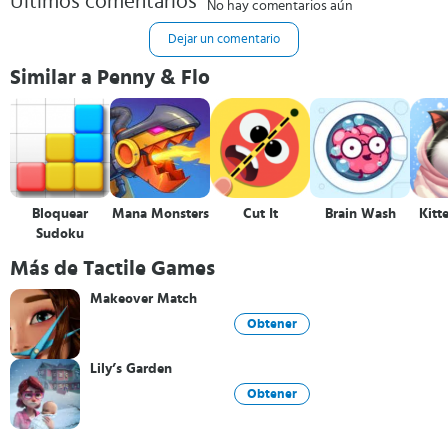
Últimos comentarios
No hay comentarios aún
Dejar un comentario
Similar a Penny & Flo
Bloquear
Mana Monsters
Cut It
Brain Wash
Kitt
Sudoku
Más de Tactile Games
Makeover Match
Obtener
Lily’s Garden
Obtener