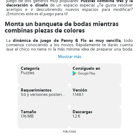
juego de dos géneros muy populares:
Puzzles combina tres y la
decoración o diseño
de un espacio especial. ¿Te gusta resolver
acertijos e ir descubriendo nuevos espacios para modificar?
¡Entonces este es el juego para ti!
Monta un banquete de bodas mientras
combinas piezas de colores
La
dinámica de juego de Penny & Flo es muy sencilla
, todo
comienza conociendo a los novios. Rápidamente te darás cuenta
que el chico no tiene ni la más mínima idea de preparar una boda.
Por lo tanto, deja todo este asunto en manos de su prometida
Mostrar más
Penny y la organizadora, Flo.
Después de la introducción de los personajes principales, aparecerá
Categoría
Consíguelo en
el primer puzzle a resolver. La mecánica es similar a la de otros
Puzzles
juegos combina tres que hay en otros títulos. En cada nivel debes ir
acumulando una cantidad de piezas
, para ello cuentas con un
límite específico de movimientos.
Requerimientos
Versión
Por lo tanto, el propósito será ir
eliminando grupos completos de
5.0 y versiones posteriores
1.148.1
piezas
que estén formados por tres gemas que tengan el mismo
color. Cuando termina el nivel, recibes una estrella que te permitirán
avanzar en las tareas pendientes que debes completar antes de que
llegue el día de la boda.
Tamaño
Descargas
176 MB
1.2 K
Encontrarás cosas como por ejemplo: Hablar con la que organizará
la boda, colocar sillas, elegir el pastel, etc. Siempre
tendrás 3
opciones, solo puedes escoger una de ellas
. De esta forma puedes
ir personalizando todas las estancias.
PUBLICIDAD