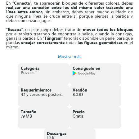
En “
Conecta
”, te aparecerán bloques de diferentes colores, debes
realizar una conexión entre los del mismo color trazando una
línea entre ambos
, sin embargo, debes tener mucho cuidado de
que ninguna línea se cruce entre sí, porque pierdes la partida y
debes comenzar a jugar.
“
Escapa
”, en este juego debes tratar de
mover todos los bloques
por el tablero tratando de encontrar la salida, cuando la consigas,
ganas la partida. En “
Tángram
” tendrás disponible un panel para que
puedas
encajar correctamente
todas
las figuras geométricas
en el
mismo.
Por último, tienes el juego “
Bloques
”, debes
mover todos los
Mostrar más
bloques al panel
sin dejar ni un solo espacio libre, pero tratando
siempre de que encajen correctamente.
Categoría
Consíguelo en
Puzzles
Cada uno de estos divertidos juegos tiene muchos niveles los cuales
irán
aumentando su grado de dificultad
a medida que avanzas. Si
al comenzar a jugar no sabes exactamente la mecánica del juego,
la
app te ofrece un tutorial
de cada uno de ellos, con las
Requerimientos
Versión
instrucciones y el modo de juego. Sin embargo, son tan sencillos que
4.1 y versiones posteriores
8.0.83
en unos minutos aprenderás y en unos días ya serás un profesional.
Cada vez que resuelvas un puzzle,
vas acumulando monedas
que
puedes utilizar posteriormente para
desbloquear ayudas
cuando te
Tamaño
Precio
atasques en alguno de los niveles con más dificultad.
79 MB
Gratis
Características interesantes de Puzzledom –
classic puzzles all in one
Descargas
1.2 K
Tienes disponibles dentro del juego
más de 2000 niveles
entre