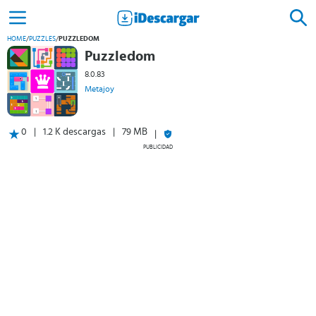
HOME
/
PUZZLES
/
PUZZLEDOM
Puzzledom
8.0.83
Metajoy
0
1.2 K descargas
79 MB
PUBLICIDAD