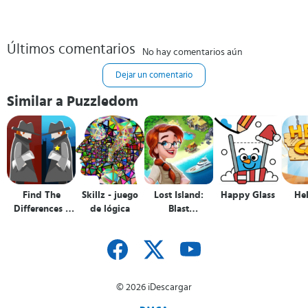
Últimos comentarios
No hay comentarios aún
Dejar un comentario
Similar a Puzzledom
Find The
Skillz - juego
Lost Island:
Happy Glass
Hel
Differences -
de lógica
Blast
The Detective
Adventure
© 2026 iDescargar