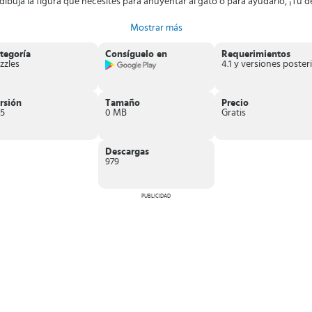
ibuja la figura que necesites para ahuyentar al gato o para ayudarlo, ¡Tú d
Mostrar más
tegoría
Consíguelo en
Requerimientos
zzles
4
rsión
Tamaño
Precio
.5
0 MB
Gratis
Descargas
979
PUBLICIDAD