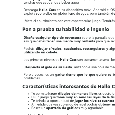
tendrás que ayudarlos a beber agua.
Descarga
Hello Cats
en tu dispositivo móvil Android e iOS 
explota sobre ellos un globo lleno de agua, pero también
de
¡Mata el aburrimiento con este espectacular juego! Tendrás 
Pon a prueba tu habilidad e ingenio
Diseña cualquier tipo de estructura
sobre la pantalla que 
eso que debes
tener una mente muy brillante
para que se t
Podrás
dibujar círculos, cuadrados, rectangulares y alg
utilizando un cohete
.
Los primeros niveles de
Hello Cats
son sumamente sencillos 
¡
Despierta al gato de su siesta
, lanzándole una bola de ma
Pero a veces, es un
gatito tierno que lo que quiere es 
problemas.
Características interesantes de Hello 
Te permite
hacer dibujos de manera libre
, es decir, 
Es un juego que
toma muy en serio las leyes de la fís
Te brinda la oportunidad de
jugar los niveles cuantas
A medida que vas subiendo de nivel podrás
obtener m
Posee un
apartado de gráfic
os muy agradable.