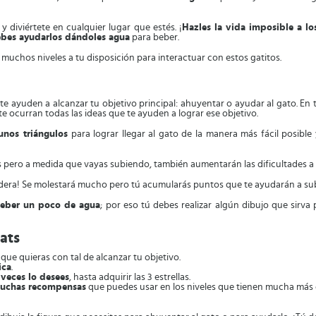
y diviértete en cualquier lugar que estés. ¡
Hazles la vida imposible a lo
bes ayudarlos dándoles agua
para beber.
muchos niveles a tu disposición para interactuar con estos gatitos.
te ayuden a alcanzar tu objetivo principal: ahuyentar o ayudar al gato. En 
e ocurran todas las ideas que te ayuden a lograr ese objetivo.
unos triángulos
para lograr llegar al gato de la manera más fácil posible
pero a medida que vayas subiendo, también aumentarán las dificultades a l
dera! Se molestará mucho pero tú acumularás puntos que te ayudarán a subi
beber un poco de agua
; por eso tú debes realizar algún dibujo que sirva 
Cats
lo que quieras con tal de alcanzar tu objetivo.
ica
.
 veces lo desees
, hasta adquirir las 3 estrellas.
uchas recompensas
que puedes usar en los niveles que tienen mucha más d