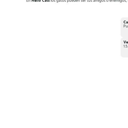
En
Hello Cats
los gatos pueden ser tus amigos o enemigos, d
Ca
Pu
Ve
1.5