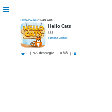
HOME
/
PUZZLES
/
HELLO CATS
Hello Cats
1.5.5
Fastone Games
0
979 descargas
0 MB