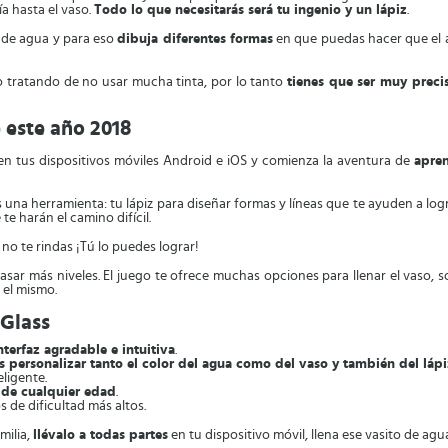
ía hasta el vaso.
Todo lo que necesitarás será tu ingenio y un lápiz
.
e de agua y para eso
dibuja diferentes formas
en que puedas hacer que el a
ro tratando de no usar mucha tinta, por lo tanto
tienes que ser muy preci
 este año 2018
n tus dispositivos móviles Android e iOS y comienza la aventura de
apren
na herramienta: tu lápiz para diseñar formas y líneas que te ayuden a lograr
te harán el camino difícil.
, no te rindas ¡Tú lo puedes lograr!
sar más niveles. El juego te ofrece muchas opciones para llenar el vaso, s
 el mismo.
 Glass
nterfaz agradable e intuitiva
.
 personalizar tanto el color del agua como del vaso y también del lápi
eligente.
 de cualquier edad
.
 de dificultad más altos.
milia,
llévalo a todas partes
en tu dispositivo móvil, llena ese vasito de agu