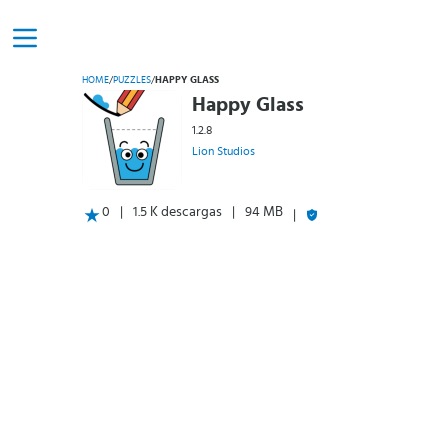
HOME
/
PUZZLES
/
HAPPY GLASS
Happy Glass
1.2.8
Lion Studios
0
1.5 K descargas
94 MB