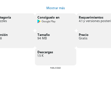
Mostrar más
tegoría
Consíguelo en
Requerimientos
zzles
4
rsión
Tamaño
Precio
.8
94 MB
Gratis
Descargas
1.5 K
PUBLICIDAD