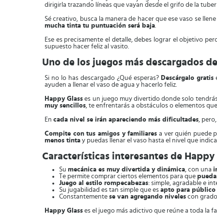
dirigirla trazando líneas que vayan desde el grifo de la tuber
Sé creativo, busca la manera de hacer que ese vaso se llen
mucha tinta tu puntuación será baja
.
Ese es precisamente el detalle, debes lograr el objetivo pe
supuesto hacer feliz al vasito.
Uno de los juegos más descargados de
Si no lo has descargado ¿Qué esperas?
Descárgalo gratis
e
ayuden a llenar el vaso de agua y hacerlo feliz.
Happy Glass
es un juego muy divertido donde solo tendrás u
muy sencillos
, te enfrentarás a obstáculos o elementos que 
En
cada nivel se irán apareciendo más dificultades
, pero
Compite con tus amigos y familiares
a ver quién puede pa
menos tinta
y puedas llenar el vaso hasta el nivel que indica
Características interesantes de Happy
Su
mecánica es muy divertida y dinámica
, con una
i
Te permite comprar ciertos elementos para que
puedas
Juego al estilo rompecabezas
: simple, agradable e int
Su jugabilidad es tan simple que es
apto para público
Constantemente
se van agregando niveles
con grados
Happy Glass
es el juego más adictivo que reúne a toda la fa