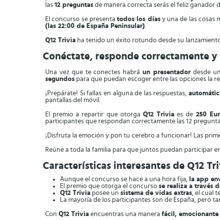
las
12 preguntas
de manera correcta serás el feliz ganador 
El concurso se presenta
todos los días
y una de las cosas 
(las 22:00 de España Peninsular)
.
Q12 Trivia
ha tenido un éxito rotundo desde su lanzamiento
Conéctate, responde correctamente y 
Una vez que te conectes habrá
un presentador
desde un 
segundos
para que puedan escoger entre las opciones la re
¡Prepárate! Si fallas en alguna de las respuestas,
automátic
pantallas del móvil.
El premio a repartir que otorga
Q12 Trivia
es de
250 Eur
participantes que respondan correctamente las 12 pregunta
¡Disfruta la emoción y pon tu cerebro a funcionar! Las prim
Reúne a toda la familia para que juntos puedan participar e
Características interesantes de Q12 Tri
Aunque el concurso se hace a una hora fija,
la app env
El premio que otorga el concurso
se realiza a través 
Q12 Trivia
posee un
sistema de vidas extras
, el cual 
La mayoría de los participantes son de España, pero 
Con
Q12 Trivia
encuentras una manera
fácil, emocionante