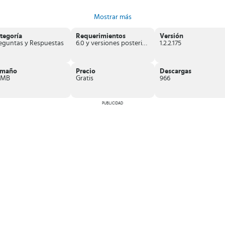
Mostrar más
tegoría
Requerimientos
Versión
eguntas y Respuestas
6.0 y versiones posteriores
1.2.2.175
amaño
Precio
Descargas
 MB
Gratis
966
PUBLICIDAD