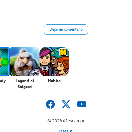
Dejar un comentario
ndy
Legend of
Habbo
Solgard
© 2026 iDescargar
DMCA