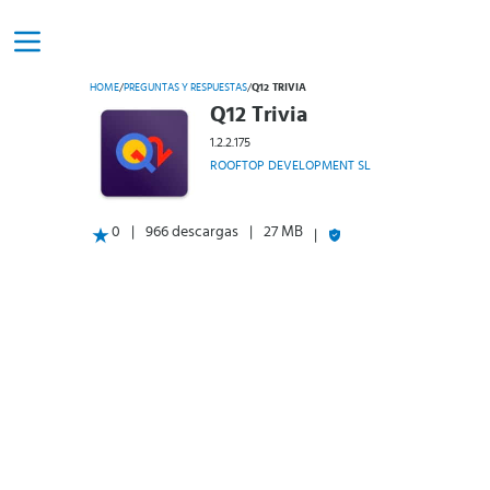
HOME
/
PREGUNTAS Y RESPUESTAS
/
Q12 TRIVIA
Q12 Trivia
1.2.2.175
ROOFTOP DEVELOPMENT SL
0
966 descargas
27 MB