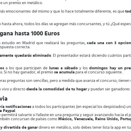
de un premio en metálico.
más emocionantes del mismo y que lo hace totalmente diferente, es que
tod
 hasta ahora, todos los días se agregan más concursantes, y tú ¿Qué esper
gana hasta 1000 Euros
estudio en Madrid que realizará las preguntas,
cada una con 3 opcion
spuesta correcta.
amente quedarás eliminado
. El presentador estará diciendo cuántos pa
os
a los que participen de
lunes a sábado
y los
domingos hay un prem
s. Si no hay ganador, el premio
se acumula
para el concurso siguiente.
eras preguntas son sencillas, pero a medida que avanza el concurso, tienen 
n vivo y directo
desde la comodidad de tu hogar
y puedan ser ganadores d
via
ía notificaciones
a todos los participantes (en especial los despistados) 
de Paypal
.
te permitirá salvarte si fallaste en una pregunta y seguir avanzando hacia el 
también concursan de países como
México, Venezuela, Reino Unido, Portu
 y divertida de ganar
dinero en metálico, solo debes tener lista la app en tu 