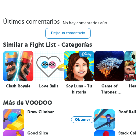
Últimos comentarios
No hay comentarios aún
Dejar un comentario
Similar a Fight List - Categorías
Clash Royale
Love Balls
Soy Luna - Tu
Game of
Hea
historia
Thrones:
Conquest™
Más de VOODOO
Draw Climber
Roof Rail
Obtener
Good Slice
Stack Col