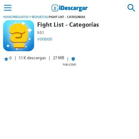
HOME
/
PREGUNTAS Y RESPUESTAS
/
FIGHT LIST - CATEGORÍAS
Fight List - Categorías
5.0.1
VOODOO
0
1.1 K descargas
27 MB
PUBLICIDAD