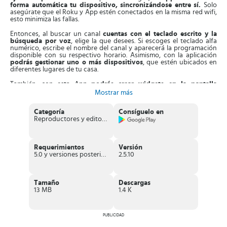
forma automática tu dispositivo, sincronizándose entre sí.
Solo
asegúrate que el Roku y App estén conectados en la misma red wifi,
esto minimiza las fallas.
Entonces, al buscar un canal
cuentas con el teclado escrito y la
búsqueda por voz
, elige la que desees. Si escoges el teclado alfa
numérico, escribe el nombre del canal y aparecerá la programación
disponible con su respectivo horario. Asimismo, con la aplicación
podrás gestionar uno o más dispositivos
, que estén ubicados en
diferentes lugares de tu casa.
También, con esta App
podrás crear widgets en la pantalla
principal del móvil
, con los canales que más ves. Así, no tienes que
Mostrar más
buscarlos en el menú de la App. Es más, es compatible con Tablets,
mostrando todas sus funciones en una sola pantalla.
Categoría
Consíguelo en
Reproductores y editores de vídeo
Aparte de esto,
RoByte: Roku Remote Control
dispone la
versión
RoByte Free
. Esta te permite pausar, reproducir, avanzar y rebobinar
tu programación y se puede sincronizar con otros dispositivos Roku.
También, está
RoByte Premium
, que dispone de funciones como
Requerimientos
Versión
conmutador de canales, soporte Android wear y más widgets en la
5.0 y versiones posteriores
2.5.10
pantalla de inicio.
Características de RoByte: Roku Remote
Control
Tamaño
Descargas
13 MB
1.4 K
Aplicación rápida que se sincroniza con dispositivos Roku
automáticamente
.
Teclado alfa numérico y por voz
para buscar los canales
PUBLICIDAD
rápido.
Te permite
ver todos los canales y pasar de forma directa al