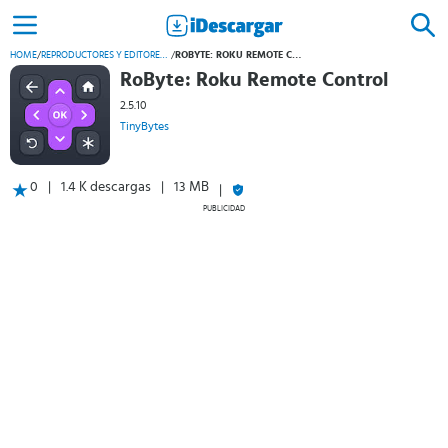
HOME
/
REPRODUCTORES Y EDITORES DE VÍDEO
/
ROBYTE: ROKU REMOTE CONTROL
RoByte: Roku Remote Control
2.5.10
TinyBytes
0
1.4 K descargas
13 MB
PUBLICIDAD