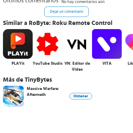
Últimos comentarios
No hay comentarios aún
Dejar un comentario
Similar a RoByte: Roku Remote Control
PLAYit
YouTube Studio
VN: Editor de
VITA
Lik
Vídeo
Más de TinyBytes
Massive Warfare:
Aftermath
Obtener