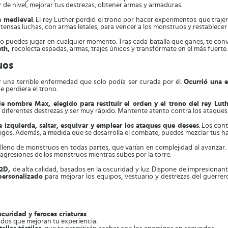
 de nivel, mejorar tus destrezas, obtener armas y armaduras.
ca medieval
. El rey Luther perdió el trono por hacer experimentos que traj
ensas luchas, con armas letales, para vencer a los monstruos y restablecer 
 lo puedes jugar en cualquier momento. Tras cada batalla que ganes, te co
ath,
recolecta espadas, armas, trajes únicos y transfórmate en el más fuerte.
uos
r una terrible enfermedad que solo podía ser curada por él.
Ocurrió una e
ue perdiera el trono.
 nombre Max, elegido para restituir el orden y el trono del rey Luth
iferentes destrezas y ser muy rápido. Mantente atento contra los ataques 
 izquierda, saltar, esquivar y emplear los ataques que desees
. Los cont
igos. Además, a medida que se desarrolla el combate, puedes mezclar tus hab
 lleno de monstruos en todas partes, que varían en complejidad al avanzar.
agresiones de los monstruos mientras subes por la torre.
 2D,
de alta calidad, basados en la oscuridad y luz. Dispone de impresionan
personalizado
para mejorar los equipos, vestuario y destrezas del guerrer
curidad y feroces criaturas
.
ados que mejoran tu experiencia.