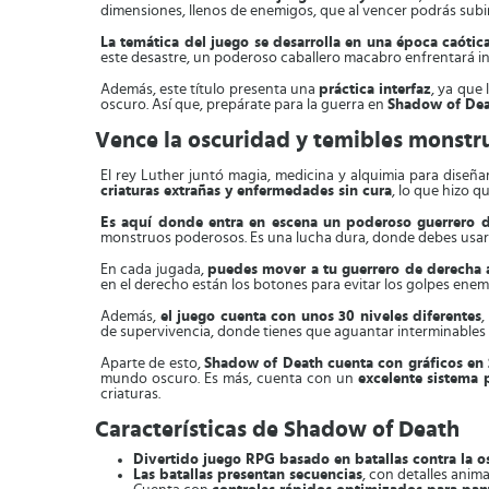
dimensiones, llenos de enemigos, que al vencer podrás subir
La temática del juego se desarrolla en una época caóti
este desastre, un poderoso caballero macabro enfrentará int
Además, este título presenta una
práctica interfaz
, ya que
oscuro. Así que, prepárate para la guerra en
Shadow of De
Vence la oscuridad y temibles monstr
El rey Luther juntó magia, medicina y alquimia para diseña
criaturas extrañas y enfermedades sin cura
, lo que hizo q
Es aquí donde entra en escena un poderoso guerrero de
monstruos poderosos. Es una lucha dura, donde debes usar d
En cada jugada,
puedes mover a tu guerrero de derecha a
en el derecho están los botones para evitar los golpes enem
Además,
el juego cuenta con unos 30 niveles diferentes
,
de supervivencia, donde tienes que aguantar interminables 
Aparte de esto,
Shadow of Death cuenta con gráficos en
mundo oscuro. Es más, cuenta con un
excelente sistema 
criaturas.
Características de Shadow of Death
Divertido juego RPG basado en batallas contra la os
Las batallas presentan secuencias
, con detalles anim