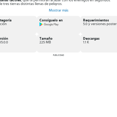
llas táctiles
, que te permitirán acabar con los enemigos en segundos.
tres tierras distintas llenas de peligros.
safío
.
Mostrar más
 poderes mágicos y armaduras épicas.
 de acción donde serás un poderoso caballero que debe vencer a la sombra 
tegoría
Consíguelo en
Requerimientos
ción
rsión
Tamaño
Descargas
05.0.0
225 MB
1.1 K
PUBLICIDAD