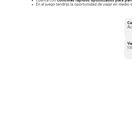
Cuenta con
controles rápidos optimizados para panta
En el juego tendrás la oportunidad de viajar en medio de 
Consta de
2 modalidades de batallas, aventura y de
Opciones para
personalizar tus partidas
con espadas,
En conclusión,
Shadow of Death
es un impresionante juego
Ca
Ac
Ve
1.1