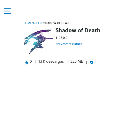
HOME
/
ACCIÓN
/
SHADOW OF DEATH
Shadow of Death
1.105.0.0
Bravestars Games
0
1.1 K descargas
225 MB