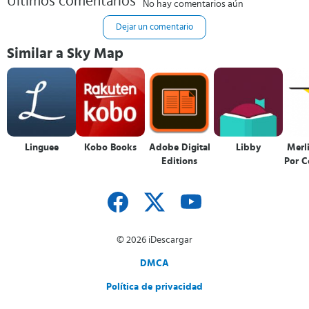
Últimos comentarios
No hay comentarios aún
Dejar un comentario
Similar a Sky Map
Linguee
Kobo Books
Adobe Digital
Libby
Merli
Editions
Por C
© 2026 iDescargar
DMCA
Política de privacidad