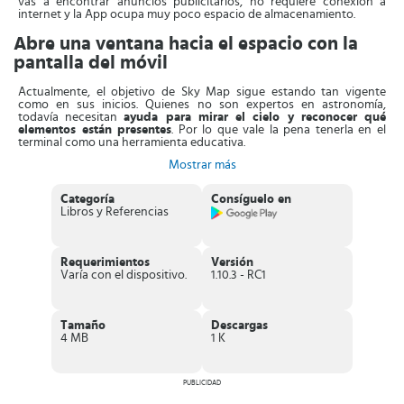
vas a encontrar anuncios publicitarios, no requiere conexión a
internet y la App ocupa muy poco espacio de almacenamiento.
Abre una ventana hacia el espacio con la
pantalla del móvil
Actualmente, el objetivo de Sky Map sigue estando tan vigente
como en sus inicios. Quienes no son expertos en astronomía,
todavía necesitan
ayuda para mirar el cielo y reconocer qué
elementos están presentes
. Por lo que vale la pena tenerla en el
terminal como una herramienta educativa.
Mostrar más
En términos sencillos, se trata de un
mapa celeste que orienta
correctamente a partir de los datos que arroja tu ubicación y los
sensores
incorporados al móvil, como son el giroscopio y
Categoría
Consíguelo en
acelerómetro.
Libros y Referencias
Es muy fácil de usar, solo tienes que abrir la App, apuntar con la
cámara hacia el cielo y ver cómo ocurre la magia. Después de unos
pocos segundos,
verás como se empiezan a formar las
Requerimientos
Versión
constelaciones en la pantalla
. Así podrás aprender sus nombres, la
Varía con el dispositivo.
1.10.3 - RC1
posición en la que están, entre otras cosas.
Por otro parte, al descargar Sky Map también podrás
encontrar
planetas y constelaciones a través de un buscador integrado
.
Tamaño
Descargas
Ingresa el nombre de lo que buscas y apunta al cielo con el teléfono.
4 MB
1 K
Enseguida aparecerá un círculo con flecha que indica la dirección
exacta del objetivo.
Características de Sky Map
PUBLICIDAD