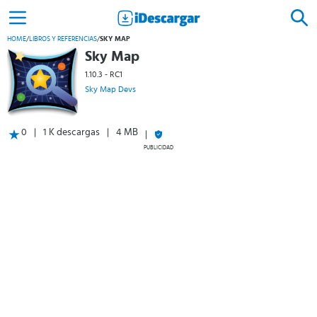
HOME
/
LIBROS Y REFERENCIAS
/
SKY MAP
Sky Map
1.10.3 - RC1
Sky Map Devs
0
1 K descargas
4 MB
PUBLICIDAD