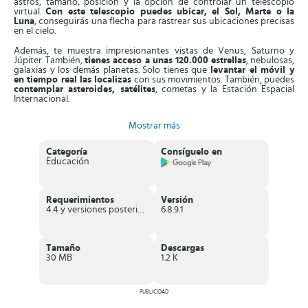
astros, tamaño, posición y la opción de controlar un telescopio
virtual.
Con este telescopio puedes ubicar, el Sol, Marte o la
Luna
, conseguirás una flecha para rastrear sus ubicaciones precisas
en el cielo.
Además, te muestra impresionantes vistas de Venus, Saturno y
Júpiter. También,
tienes acceso a unas 120.000 estrellas
, nebulosas,
galaxias y los demás planetas. Solo tienes que
levantar el móvil y
en tiempo real las localizas
con sus movimientos. También, puedes
contemplar asteroides, satélites
, cometas y la Estación Espacial
Internacional.
Asimismo, la aplicación cuenta con
breves reseñas sobre la historia
Mostrar más
y ciencia del universo
. Están expuestas con imágenes
astronómicas y fotos de naves espaciales. Es más, la
sección
SkyWeek
te mantiene al tanto de eventos ocurridos en el cielo de
Categoría
Consíguelo en
forma constante.
Educación
Incluso, esta App te
permite simular el cielo nocturno en el
pasado y en el futuro
. Te permite
predecir eventos
como cometas,
lluvia de meteoritos, tránsitos y otros tipos de acontecimientos
Requerimientos
Versión
celestes.
4.4 y versiones posteriores
6.8.9.1
Aparte de esto, la App dispone del
modo órbita
, perfecto para
viajar y explorar el sistema solar.
Sus gráficos están muy bien
diseñados
, con detalles muy vívidos.
Tamaño
Descargas
30 MB
1.2 K
Por otro lado, la versión 6 de la App se actualizó con la
posibilidad
de almacenar en la nube las observaciones que hagas de los
elementos celestes
. Puedes realizar una copia de seguridad en caso
de extraviar el móvil y acceder a este desde LiveSky.com.
PUBLICIDAD