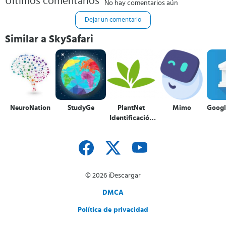
Últimos comentarios
No hay comentarios aún
Dejar un comentario
Similar a SkySafari
NeuroNation
StudyGe
PlantNet
Mimo
Googl
Identificación
Planta
© 2026 iDescargar
DMCA
Política de privacidad