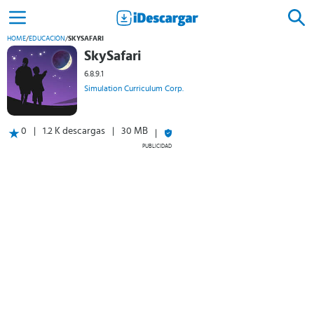
HOME
/
EDUCACIÓN
/
SKYSAFARI
SkySafari
6.8.9.1
Simulation Curriculum Corp.
0
1.2 K descargas
30 MB
PUBLICIDAD