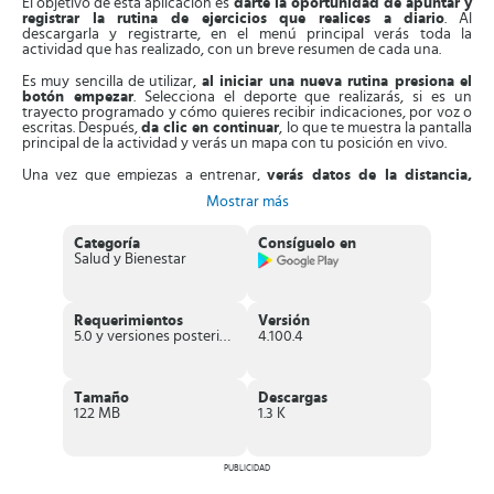
El objetivo de esta aplicación es
darte la oportunidad de apuntar y
registrar la rutina de ejercicios que realices a diario
. Al
descargarla y registrarte, en el menú principal verás toda la
actividad que has realizado, con un breve resumen de cada una.
Es muy sencilla de utilizar,
al iniciar una nueva rutina presiona el
botón empezar
. Selecciona el deporte que realizarás, si es un
trayecto programado y cómo quieres recibir indicaciones, por voz o
escritas. Después,
da clic en continuar
, lo que te muestra la pantalla
principal de la actividad y verás un mapa con tu posición en vivo.
Una vez que empiezas a entrenar,
verás datos de la distancia,
velocidad y duración de cada ejercicio.
Mientras te ejercitas,
Mostrar más
puedes usar otras funciones del móvil como la cámara o la Google
Play Music, por si deseas escuchar música. Al terminar, solo tienes
que presionar en detener, ver el resumen de la rutina y guardarla.
Categoría
Consíguelo en
Salud y Bienestar
Entonces,
para consultar tus registros deportivos solo tienes que
entrar en el menú diario
, ubicado en la parte inferior. Consta de
una
sección llamada lista
, donde están todas las rutinas realizadas
de manera breve. También, allí está la
casilla resúmenes
, que no es
Requerimientos
Versión
más que un resumen semanal o mensual de los ejercicios físicos.
5.0 y versiones posteriores
4.100.4
Aparte de esto,
Sports Tracker
dispone de
funciones como mapa y
rutas
. En el mapa puedes escoger distintos tipos de planos basado
en el que vas a realizar. Podrás acceder a mapas térmicos, que
Tamaño
Descargas
muestran los trayectos más usados.
122 MB
1.3 K
En la sección de rutas,
tendrás la oportunidad de crear tus rutas,
guardarlas y compartirlas con otros usuarios.
Solo tienes que
presionar en el símbolo + ubicado en parte inferior derecha. Luego,
PUBLICIDAD
indica en que parte del mapa quieres iniciar y presiona los puntos