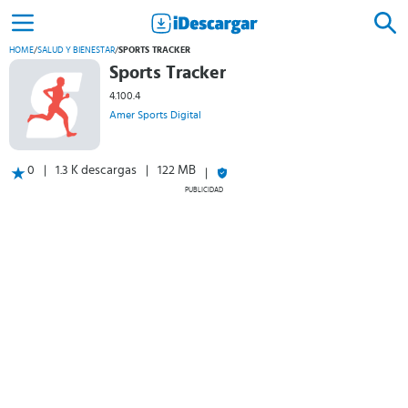
HOME
/
SALUD Y BIENESTAR
/
SPORTS TRACKER
Sports Tracker
4.100.4
Amer Sports Digital
0
1.3 K descargas
122 MB
PUBLICIDAD