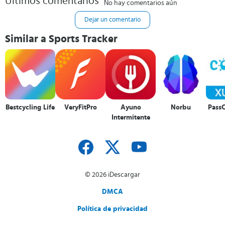
Últimos comentarios
No hay comentarios aún
Dejar un comentario
Similar a Sports Tracker
Bestcycling Life
VeryFitPro
Ayuno
Norbu
Pass
Intermitente
© 2026 iDescargar
DMCA
Política de privacidad