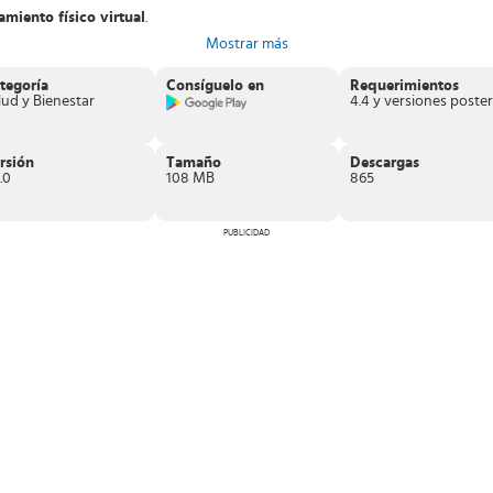
miento físico virtual
.
ntas aplicaciones.
Mostrar más
a física, tonificación y relajación mental.
s
.
tegoría
Consíguelo en
Requerimientos
.
lud y Bienestar
r ejercicios desde cualquier parte, a tu ritmo.
rsión
Tamaño
Descargas
.0
108 MB
865
PUBLICIDAD