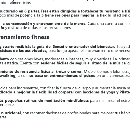
bitos alimenticios.
ructurado en 6 partes
.
Tres están dirigidas a fortalecer tu resistencia fís
oco más de potencia,
la 5 tiene sesiones para mejorar la flexibilidad
del c
a la concentración y entrenamiento de la mente.
Cada una cuenta con cont
ife
y disfruta de todas estas prestaciones.
renamiento fitness
gistrarte recibirás la guía del Sensei o entrenador del bienestar.
Te ayuda
básicas de las actividades,
para luego ajustar el entrenamiento que necesi
iento
con sesiones leves, moderadas e intensas, muy divertidas. La prime
eta estática. Cuenta con
sesiones fáciles de seguir al ritmo de la música
, 
miento de resistencia física al trotar o correr.
Mide el tiempo y kilometr
twalking
, la cual
se basa en entrenamientos elípticos
, en una caminadora
icios para incrementar, tonificar la fuerza del cuerpo y aumentar la masa m
dicado a mejorar la flexibilidad corporal con lecciones de yoga y Pilat
ás pequeñas rutinas de meditación mindfulness
para minimizar el estré
er parte.
 nutricional
, con recomendaciones de profesionales para mejorar tus hábit
rte.