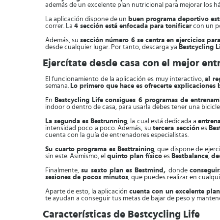
además de un excelente plan nutricional para mejorar los há
La aplicación dispone de un
buen programa deportivo est
correr. La
4 sección está enfocada para tonificar
con un p
Además, su
sección número 6 se centra en ejercicios par
desde cualquier lugar. Por tanto, descarga ya
Bestcycling L
Ejercítate desde casa con el mejor ent
El funcionamiento de la aplicación es muy interactivo,
al re
semana.
Lo primero que hace es ofrecerte explicaciones 
En
Bestcycling Life
consigues 6 programas de entrenam
indoor o dentro de casa, para usarla debes tener una bicicl
La segunda es Bestrunning
, la cual está dedicada a
entrena
intensidad poco a poco. Además, su
tercera sección
es
Bes
cuenta con la guía de entrenadores especialistas.
Su cuarto programa es
Besttraining
, que dispone de ejerc
sin este. Asimismo, el
quinto plan físico
es
Bestbalance
,
de
Finalmente,
su sexto plan es Bestmind,
donde
conseguir
sesiones de pocos minutos
, que puedes realizar en cualqui
Aparte de esto, la aplicación
cuenta con un excelente plan
te ayudan a conseguir tus metas de bajar de peso y mantene
Características de Bestcycling Life