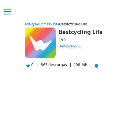
HOME
/
SALUD Y BIENESTAR
/
BESTCYCLING LIFE
Bestcycling Life
2.9.0
Bestcycling SL
0
865 descargas
108 MB