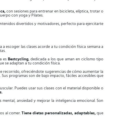
ica,
con sesiones para entrenar en bicicleta, elíptica, trotar o
uerpo con yoga y Pilates.
enidos divertidos y motivadores, perfecto para ejercitarte
 a escoger las clases acorde a tu condición física semana a
tas.
ra es
Bestcycling
, dedicada a los que aman en ciclismo tipo
que se adaptan a tu condición física.
aje recorrido, ofreciéndote sugerencias de cómo aumentar la
. Sus programas son de bajo impacto, fáciles accesibles que
uscular. Puedes usar sus clases con el material disponible o
es.
s mental, ansiedad y mejorar la inteligencia emocional. Son
os al comer.
Tiene dietas personalizadas, adaptables,
que