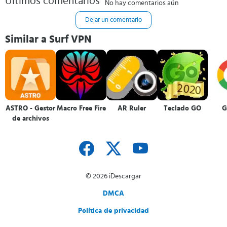
Últimos comentarios
No hay comentarios aún
Dejar un comentario
Similar a Surf VPN
ASTRO - Gestor
Macro Free Fire
AR Ruler
Teclado GO
G
de archivos
© 2026 iDescargar
DMCA
Política de privacidad