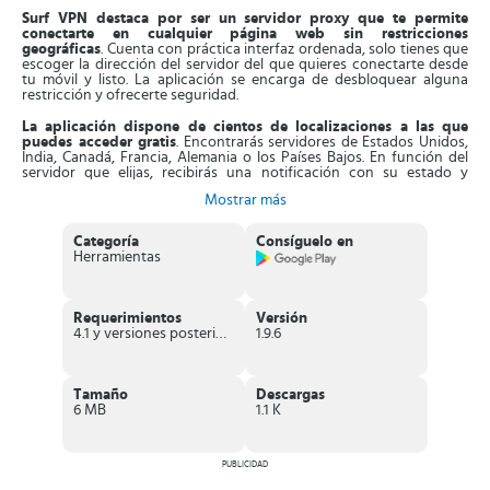
Surf VPN destaca por ser un servidor proxy que te permite
conectarte en cualquier página web sin restricciones
geográficas
. Cuenta con práctica interfaz ordenada, solo tienes que
escoger la dirección del servidor del que quieres conectarte desde
tu móvil y listo. La aplicación se encarga de desbloquear alguna
restricción y ofrecerte seguridad.
La aplicación dispone de cientos de localizaciones a las que
puedes acceder gratis
. Encontrarás servidores de Estados Unidos,
India, Canadá, Francia, Alemania o los Países Bajos. En función del
servidor que elijas, recibirás una notificación con su estado y
cobertura en cada conexión.
Mostrar más
Entonces, cuando estableces conexión VPN en el servidor que elijas
tendrás acceso a diferentes alternativas.
Estas son consultas de
Categoría
Consíguelo en
las webs visitadas, desbloquear juegos, vídeos o aplicaciones con
Herramientas
restricciones. Después, podrás descargarlas en tu equipo. Otro
detalle interesante es que
la App no registra un historial de tu
tráfico en la web
.
Requerimientos
Versión
Asimismo,
Surf VPN aporta varios protocolos que te permiten
4.1 y versiones posteriores
1.9.6
conectarte a los servidores disponibles con una calidad óptima
.
Todos con una velocidad y facilidad de uso incomparable. Aun así, si
quieres acceder a funciones más exclusivas, puedes optar por la
versión Premium de la App.
Tamaño
Descargas
6 MB
1.1 K
Características de Surf VPN
Aplicación gratuita que
funciona como un servidor proxy
que
PUBLICIDAD
ofrece servidores variados de diferentes partes del mundo
gratuitos.