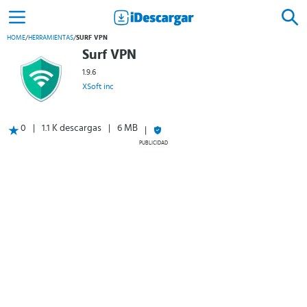
HOME
/
HERRAMIENTAS
/
SURF VPN
Surf VPN
1.9.6
XSoft inc
0
1.1 K descargas
6 MB
PUBLICIDAD