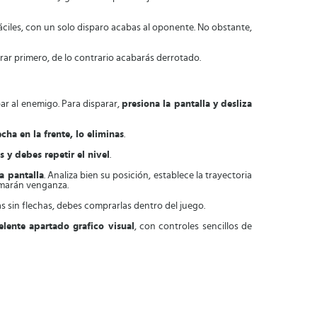
áciles, con un solo disparo acabas al oponente. No obstante,
rar primero, de lo contrario acabarás derrotado.
ar al enemigo. Para disparar,
presiona la pantalla y desliza
cha en la frente, lo eliminas
.
s y debes repetir el nivel
.
a pantalla
. Analiza bien su posición, establece la trayectoria
tomarán venganza.
das sin flechas, debes comprarlas dentro del juego.
elente apartado grafico visual
, con controles sencillos de