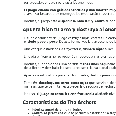
torre desde donde dispararás a los enemigos.
El juego cuenta con gráficos sencillos y una interfaz mu
al avanzar los arqueros enemigos los esquivarán y revertirán
Además, el juego está
disponible para iOS y Android
, con
Apunta bien tu arco y destruye al en
El funcionamiento del juego es muy simple, estarás ubicado
el dedo poco a poco
. De esta forma, ves la trayectoria de l
Una vez que estableces la trayectoria,
dispara rápido
. Recu
En cada enfrentamiento recibirás impactos en las piernas o 
Además, cuando ganas una partida,
tienes unos segundos 
de la flecha y derríbalo. No será tarea sencilla, ya que al
Aparte de esto, al progresar en los niveles,
desbloqueas nue
También,
desbloqueas otros personajes
que servirán de r
manejar, que te permiten establecer la dirección de flecha y 
Incluso,
el juego se actualiza con frecuencia
al añadir nive
Características de The Archers
Interfaz agradable
muy intuitiva.
Controles prácticos
que te permiten establecer la tray