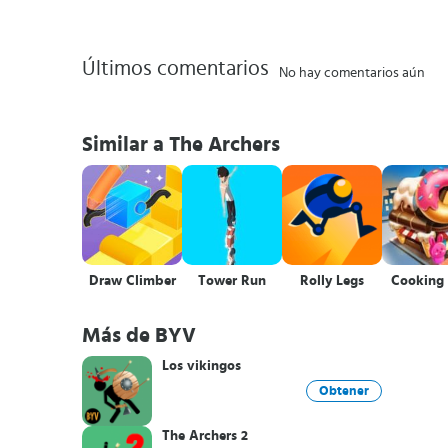
Últimos comentarios
No hay comentarios aún
Similar a The Archers
Draw Climber
Tower Run
Rolly Legs
Cooking 
Más de BYV
Los vikingos
Obtener
The Archers 2