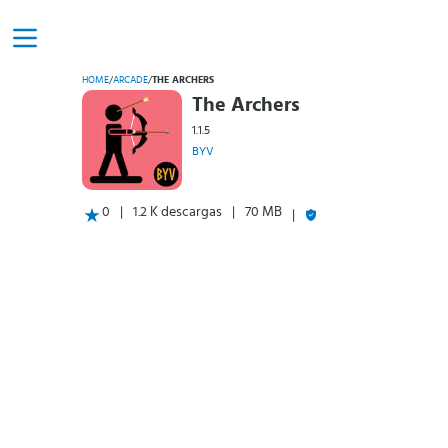
HOME
/
ARCADE
/
THE ARCHERS
The Archers
1.1.5
BYV
0
1.2 K descargas
70 MB