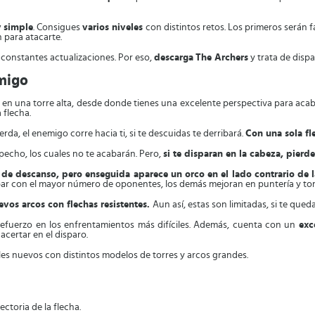
y simple
. Consigues
varios niveles
con distintos retos. Los primeros serán f
 para atacarte.
 constantes actualizaciones. Por eso,
descarga
The Archers
y trata de dispa
emigo
 en una torre alta, desde donde tienes una excelente perspectiva para acab
a flecha.
erda, el enemigo corre hacia ti, si te descuidas te derribará.
Con una sola fle
pecho, los cuales no te acabarán. Pero,
si te disparan en la cabeza, pierde
de descanso, pero enseguida aparece un orco en el lado contrario de l
 acabar con el mayor número de oponentes, los demás mejoran en puntería y 
vos arcos con flechas resistentes.
Aun así, estas son limitadas, si te que
efuerzo en los enfrentamientos más difíciles. Además, cuenta con un
exc
acertar en el disparo.
les nuevos con distintos modelos de torres y arcos grandes.
ectoria de la flecha.