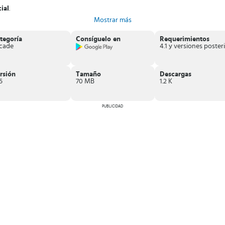
ial
.
tijugador
.
Mostrar más
a.
s arcos y flechas afiladas
.
tegoría
Consíguelo en
Requerimientos
cade
4
, el reino depende de tu valor y puntería contra los enemigos.
rsión
Tamaño
Descargas
.5
70 MB
1.2 K
PUBLICIDAD