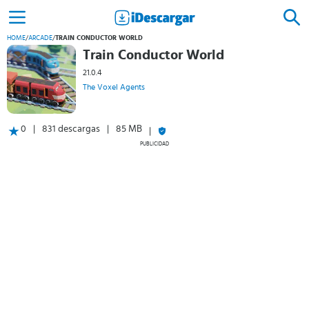
HOME
/
ARCADE
/
TRAIN CONDUCTOR WORLD
Train Conductor World
21.0.4
The Voxel Agents
0
831 descargas
85 MB
PUBLICIDAD