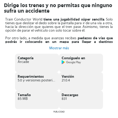
Dirige los trenes y no permitas que ninguno
sufra un accidente
Train Conductor World
tiene una jugabilidad súper sencilla
. Solo
tienes que deslizar el dedo sobre la pantalla para ir de una vía a otra,
hacia la dirección que quieres que el tren pase. Asimismo, tienes la
opción de parar el vehículo con solo tocar sobre él.
Por otro lado, a medida que avanzas recibes
pedazos de vías que
podrás ir colocando en un mapa para llegar a destinos
inspirados en ciudades reales, como es el caso de París o Londres.
Mostrar más
Asimismo, puedes circular alrededor de monumentos icónicos,
como el famoso Arco del Triunfo. También puedes personalizar los
trenes y cambiar su aspecto.
Categoría
Consíguelo en
Arcade
Eso sí, ten
cuidado de no chocar contra otro tren por el camino
.
Si esto sucede, la partida se termina. Y aunque en cualquier
momento puedes pulsar sobre un tren para detenerlo, si lo dejas
parado mucho tiempo, recibes menos recompensas.
Requerimientos
Versión
5.0 y versiones posteriores
21.0.4
A medida que vas llevando trenes a un destino seguro, vas a ir
consiguiendo dinero. Es con
estas ganancias que irás
desbloqueando las piezas de las vías
que conectan con otras
ciudades. Así descubres numerosos lugares que le aportan variedad
Tamaño
Descargas
al juego.
85 MB
831
No hay dudas de que Train Conductor World es un
título con una
dinámica original y divertida
. Además viene con un precioso
apartado visual y un sistema de juego ideal para dispositivos táctiles.
PUBLICIDAD