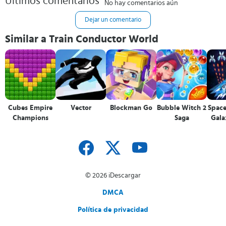
Últimos comentarios
No hay comentarios aún
Dejar un comentario
Similar a Train Conductor World
Cubes Empire
Vector
Blockman Go
Bubble Witch 2
Space
Champions
Saga
Gala
© 2026 iDescargar
DMCA
Política de privacidad