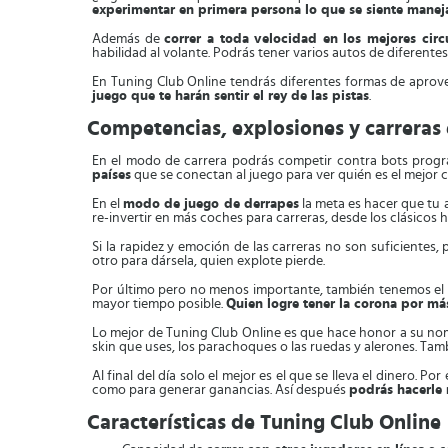
experimentar en primera persona lo que se siente manej
Además de
c
orrer a toda velocidad en los mejores cir
habilidad al volante. Podrás tener varios autos de diferentes
En Tuning Club Online tendrás diferentes formas de aprov
juego que te harán sentir el rey de las pistas
.
Competencias, explosiones y carreras 
En el modo de carrera podrás competir contra bots progra
países
que se conectan al juego para ver quién es el mejor 
En el
modo de juego de derrapes
la meta es hacer que tu 
re-invertir en más coches para carreras, desde los clásicos h
Si la rapidez y emoción de las carreras no son suficiente
otro para dársela, quien explote pierde.
Por último pero no menos importante, también tenemos el m
mayor tiempo posible.
Quien
logre tener la corona por má
Lo mejor de Tuning Club Online es que hace honor a su nomb
skin que uses, los parachoques o las ruedas y alerones. Ta
Al final del día solo el mejor es el que se lleva el dinero.
como para generar ganancias. Así después
podrás hacerle 
Características de Tuning Club Online