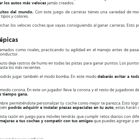
ar los autos más veloces
jamás creados.
cuitos del mundo.
Con este juego de carreras tienes una variedad de modo
 tipos y colores.
echar los veloces coches que vayas consiguiendo al ganar carreras. Esto 
épicas
mados como rivales, practicando tu agilidad en el manejo antes de pasa
conductor.
auto deje rastros de humo en todas las pistas para ganar puntos. Los pun
asta los más recientes.
s, podrás jugar también el modo bomba. En este modo
deberás evitar a tod
odo corona. En este un jugador lleva la corona y el resto de jugadores de
s tiempo gana.
re permitiéndote personalizar tu coche como mejor te parezca. Esto logra
mbién
podrás adquirir e instalar piezas especiales en tu auto
, estas harán 
 Por esta razón en juego para móviles tendrás que cumplir retos diarios con d
mejoras a tus coches y competir con tus amigos
que puedes agregar y en