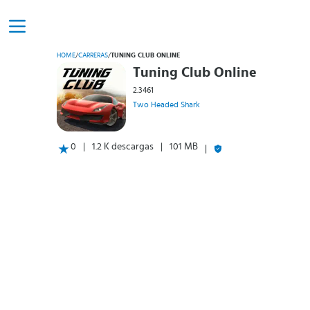
HOME
/
CARRERAS
/
TUNING CLUB ONLINE
Tuning Club Online
2.3461
Two Headed Shark
0
1.2 K descargas
101 MB