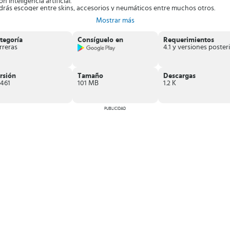
n inteligencia artificial.
drás escoger entre skins, accesorios y neumáticos entre muchos otros.
r con amigos y rivales.
Mostrar más
o.
e es para ti
, ¡Descárgalo ahora!
tegoría
Consíguelo en
Requerimientos
rreras
4
rsión
Tamaño
Descargas
3461
101 MB
1.2 K
PUBLICIDAD