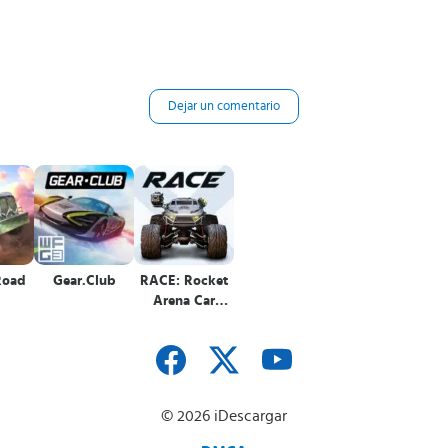
Dejar un comentario
Road
Gear.Club
RACE: Rocket
Arena Car
Extreme
© 2026 iDescargar