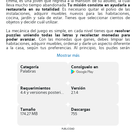
Emma, es una joven que regresa a la mansión de su abuelo, la cual
lleva mucho tiempo abandonada.
Tu misión consiste en ayudarla a
restaurarla en su totalidad
. Es necesario quitar el polvo de las
instalaciones, adquirir muebles nuevos para las habitaciones,
cocina, jardín y sala de estar. Tienes que seleccionar cientos de
objetos y decidir cuál utilizar.
La mecánica del juego es simple, en cada nivel tienes que
resolver
puzzles uniendo todas las letras y recolectar monedas para
poder avanzar.
Con las monedas que ganes, debes limpiar las
habitaciones, adquirir muebles, ordenar y darle un aspecto diferente
a la casa, según tus preferencias. Al principio, los puzles serán
sencillos, pero se tornarán difíciles al avanzar, ya que debes formar
Mostrar más
palabras de 6 o más letras, así debes estar muy pendiente, para no
quedar atascado.
Categoría
Consíguelo en
Además, no solo tienes que unir letras en cada nivel,
debes cumplir
Palabras
algunas misiones
. Cuando estén listas, podrás agregar un objeto o
mueble en la casa, tienes que elegirlo de una extensa colección.
También,
podrás desbloquear capítulos nuevos de la historia
,
consiguiendo más habitaciones por decorar y descubrir secretos de
Requerimientos
Versión
la historia. Podrás interactuar con otros personajes del juego, como
4.4 y versiones posteriores
2.1.4
son los vecinos del abuelo de Emma.
Aparte de esto,
el juego cuenta con gráficos de alta calidad
y
Emma posee una personalidad agradable, trabajar con ella será lo
Tamaño
Descargas
mejor.
174.27 MB
755
Características de Wordington
PUBLICIDAD
Divertido
juego de palabras
diferentes a los demás, debes
resolver puzles mientras ayudas a Emma reconstruir la mansión