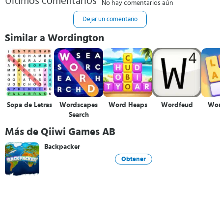
Últimos comentarios
No hay comentarios aún
Dejar un comentario
Similar a Wordington
Sopa de Letras
Wordscapes
Word Heaps
Wordfeud
Wor
Search
Más de Qiiwi Games AB
Backpacker
Obtener