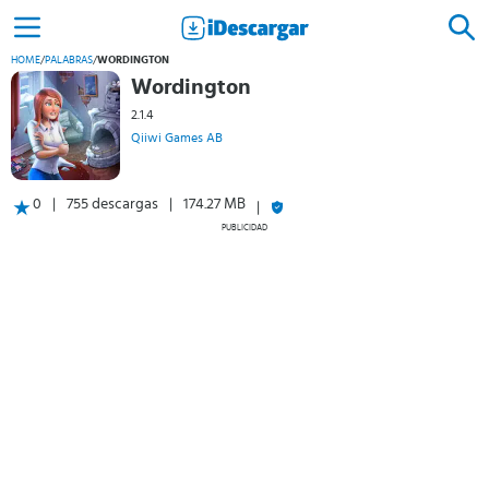
HOME
/
PALABRAS
/
WORDINGTON
Wordington
2.1.4
Qiiwi Games AB
0
755 descargas
174.27 MB
PUBLICIDAD