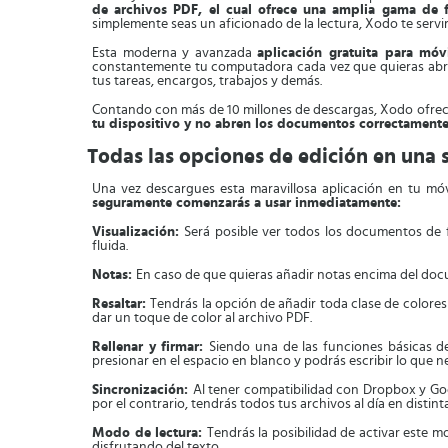
de archivos PDF, el cual ofrece una amplia gama de f
simplemente seas un aficionado de la lectura, Xodo te servir
Esta moderna y avanzada
aplicación gratuita para móvi
constantemente tu computadora cada vez que quieras abr
tus tareas, encargos, trabajos y demás.
Contando con más de 10 millones de descargas, Xodo ofrece 
tu dispositivo y no abren los documentos correctament
Todas las opciones de edición en una 
Una vez descargues esta maravillosa aplicación en tu mó
seguramente comenzarás a usar inmediatamente:
Visualización:
Será posible ver todos los documentos de 
fluida.
Notas:
En caso de que quieras añadir notas encima del docum
Resaltar:
Tendrás la opción de añadir toda clase de colores
dar un toque de color al archivo PDF.
Rellenar y firmar:
Siendo una de las funciones básicas de
presionar en el espacio en blanco y podrás escribir lo que ne
Sincronización:
Al tener compatibilidad con Dropbox y Goo
por el contrario, tendrás todos tus archivos al día en distint
Modo de lectura:
Tendrás la posibilidad de activar este mo
disfrutando del texto.