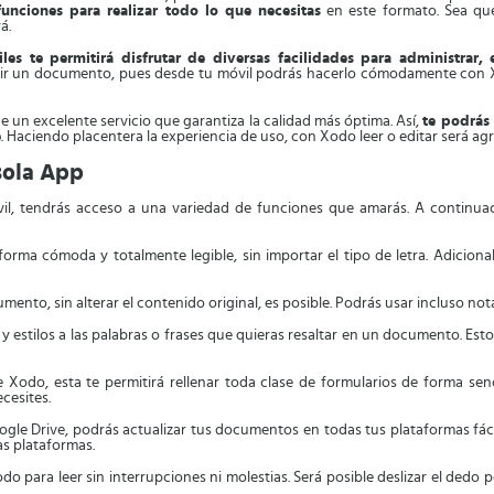
unciones para realizar todo lo que necesitas
en este formato. Sea qu
á.
les te permitirá disfrutar de diversas facilidades para administrar,
ir un documento, pues desde tu móvil podrás hacerlo cómodamente con X
un excelente servicio que garantiza la calidad más óptima. Así,
te podrás
e
. Haciendo placentera la experiencia de uso, con Xodo leer o editar será ag
sola App
vil, tendrás acceso a una variedad de funciones que amarás. A continu
forma cómoda y totalmente legible, sin importar el tipo de letra. Adicio
ento, sin alterar el contenido original, es posible. Podrás usar incluso not
 y estilos a las palabras o frases que quieras resaltar en un documento. Es
 Xodo, esta te permitirá rellenar toda clase de formularios de forma senc
cesites.
gle Drive, podrás actualizar tus documentos en todas tus plataformas fáci
as plataformas.
do para leer sin interrupciones ni molestias. Será posible deslizar el dedo p