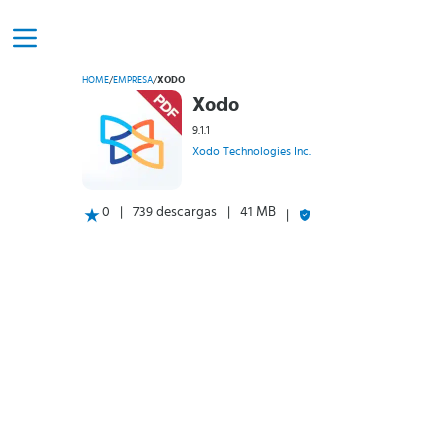
HOME
/
EMPRESA
/
XODO
Xodo
9.1.1
Xodo Technologies Inc.
0
739 descargas
41 MB