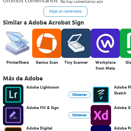
Últimos comentarios
No hay comentarios aún
Dejar un comentario
Similar a Adobe Acrobat Sign
PrinterShare
Genius Scan
Tiny Scanner
Workplace
Gl
from Meta
Más de Adobe
Adobe Lightroom
Adobe P
Sketch
Obtener
Adobe Fill & Sign
Adobe X
Obtener
Adobe Digital
Adobe P