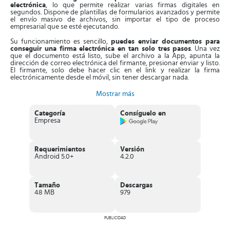
electrónica
, lo que permite realizar varias firmas digitales en
segundos. Dispone de plantillas de formularios avanzados y permite
el envío masivo de archivos, sin importar el tipo de proceso
empresarial que se esté ejecutando.
Su funcionamiento es sencillo,
puedes enviar documentos para
conseguir una firma electrónica en tan solo tres pasos
. Una vez
que el documento está listo, sube el archivo a la App, apunta la
dirección de correo electrónica del firmante, presionar enviar y listo.
El firmante, solo debe hacer clic en el link y realizar la firma
electrónicamente desde el móvil, sin tener descargar nada.
Asimismo,
puedes enviar y gestionar el proceso de firma
, llevar un
Mostrar más
registro de cada una, en cualquier momento. Podrás ver el estado de
cada firma, enviar alertas, cancelar peticiones y checar los registros
Categoría
Consíguelo en
de auditorías y transacciones. También
, la App registra de manera
Empresa
automática todos los documentos firmados
y las auditorías,
gracias a esto puedes localizar cualquier archivo cuando sea
necesario.
Requerimientos
Versión
Es más,
la App permite agregar archivos PDF y plantillas
Android 5.0+
4.2.0
reutilizables
, de esta forma la empresa puede recolectar varias
rápido, siendo innecesario iniciar desde cero. Aparte de esto, esta
aplicación se sincroniza con herramientas de Microsoft, lo que te
permite crear, editar y firmar documentos desde Microsoft 365. De
Tamaño
Descargas
hecho, se integra con herramientas como Salesforce y Workday.
48 MB
979
Características de Adobe Acrobat Sign
Aplicación oficial de Adobe que
permite enviar y firmar todo
PUBLICIDAD
tipo de documentos electrónicamente
. Los documentos se