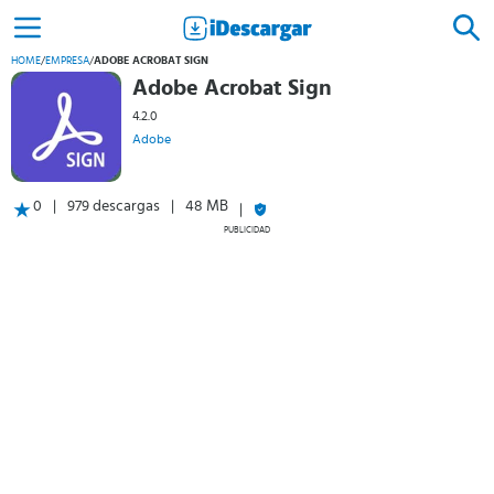
HOME
/
EMPRESA
/
ADOBE ACROBAT SIGN
Adobe Acrobat Sign
4.2.0
Adobe
0
979 descargas
48 MB
PUBLICIDAD