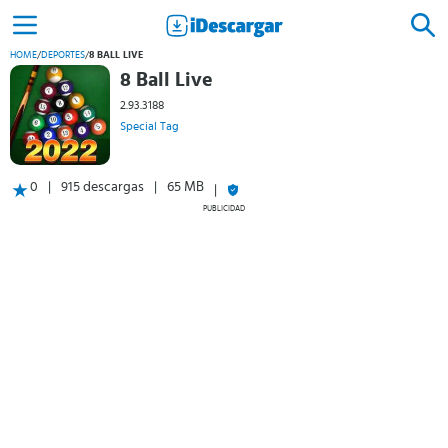
HOME
/
DEPORTES
/
8 BALL LIVE
8 Ball Live
2.93.3188
Special Tag
0
915 descargas
65 MB
PUBLICIDAD