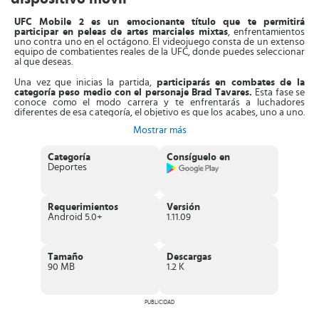
UFC Mobile 2 es un emocionante título que te permitirá
participar en peleas de artes marciales mixtas
, enfrentamientos
uno contra uno en el octágono. El videojuego consta de un extenso
equipo de combatientes reales de la UFC, donde puedes seleccionar
al que deseas.
Una vez que inicias la partida,
participarás en combates de la
categoría peso medio con el personaje Brad Tavares.
Esta fase se
conoce como el modo carrera y te enfrentarás a luchadores
diferentes de esa categoría, el objetivo es que los acabes, uno a uno.
Al lograrlo, conseguirás una pelea por el título. Asimismo, aparte del
Mostrar más
modo carrera, podrás participar en enfrentamientos sueltos con
más contendientes, de las diferentes categorías de peso de la UFC.
Categoría
Consíguelo en
Su mecanismo de control es intuitivo, adaptado a equipos móviles.
Deportes
Con tan solo pulsar en cualquier lugar de la pantalla, lanzarás
un buen golpe,
suficiente para debilitar al rival y obtener
movimientos especiales. También, al deslizar tu dedo hacia arriba o a
los lados, realizarás ganchos, que te ayudarán a conseguir ataques
Requerimientos
Versión
especiales. Tan pronto estén listos, presiona sobre la casilla ubicada
Android 5.0+
1.11.09
en el lado inferior izquierdo y listo.
Aparte de esto,
los gráficos de este juego están diseñados en alta
resolución
, en calidad HD, con movimientos fluidos, al puro estilo de
Tamaño
Descargas
la UFC. Es más, en este juego encontrarás elementos nuevos, que
90 MB
1.2 K
debes desbloquear a medida que avanzas y te ayudarán a
incrementar la fuerza de cada luchador y subir de rango.
Características de UFC Mobile 2
PUBLICIDAD