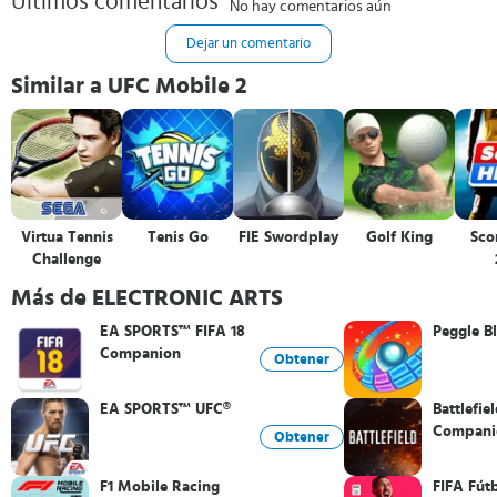
Últimos comentarios
No hay comentarios aún
Dejar un comentario
Similar a UFC Mobile 2
Virtua Tennis
Tenis Go
FIE Swordplay
Golf King
Sco
Challenge
Más de ELECTRONIC ARTS
EA SPORTS™ FIFA 18
Peggle Bl
Companion
Obtener
EA SPORTS™ UFC®
Battlefie
Compani
Obtener
F1 Mobile Racing
FIFA Fút