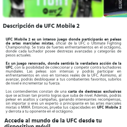
Descripción de UFC Mobile 2
UFC Mobile 2 es un intenso juego donde participarás en peleas
de artes marciales mixtas
, oficial de la UFC o Ultimate Fighting
Championship. Se trata de fuertes enfrentamientos en el octágono,
donde cada luchador posee destrezas avanzadas y categorías de
pesos actuales.
Es un juego renovado, donde sentirás la verdadera acción de la
UFC
, con la posibilidad de coleccionar y competir contra luchadores
mundiales. Las peleas son intensas y podrás participar en
enfrentamientos en vivo en torneos reales de la UFC. Asimismo, al
avanzar, podrás desbloquear a tus combatientes favoritos, subirlos
de nivel e incrementar su fuerza.
Los contendientes constan de una
carta de destrezas exclusivas
que se activan tan pronto logras que suba de nivel. Además, podrás
pelear en asaltos y campañas, ganando interesantes recompensas,
sin importar si eres un experto o principiante en las artes marciales
mixtas o MMA. Entonces, prueba tus capacidades en
UFC Mobile 2
y derrota a tu oponente en el octágono.
Accede al mundo de la UFC desde tu
dispositivo móvil