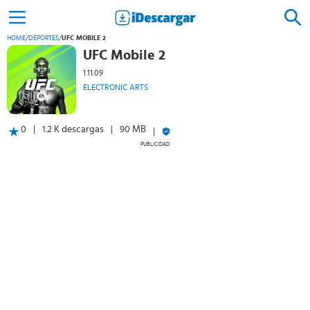
HOME
/
DEPORTES
/
UFC MOBILE 2
UFC Mobile 2
1.11.09
ELECTRONIC ARTS
0
1.2 K descargas
90 MB
PUBLICIDAD