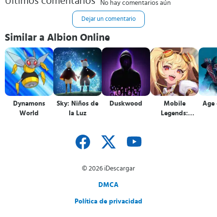
Últimos comentarios
No hay comentarios aún
Dejar un comentario
Similar a Albion Online
Dynamons
Sky: Niños de
Duskwood
Mobile
Age 
World
la Luz
Legends:
Adventure
© 2026 iDescargar
DMCA
Política de privacidad