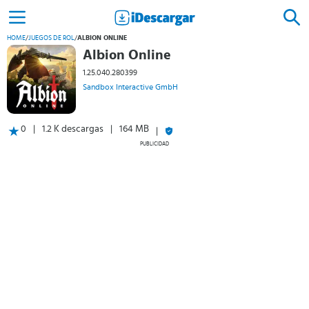
HOME
/
JUEGOS DE ROL
/
ALBION ONLINE
Albion Online
1.25.040.280399
Sandbox Interactive GmbH
0
1.2 K descargas
164 MB
PUBLICIDAD