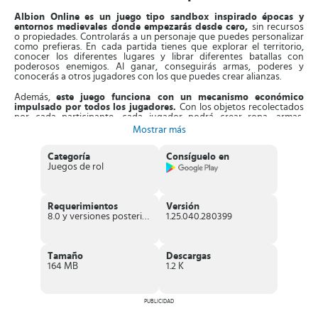
Albion Online es un juego tipo sandbox inspirado épocas y
entornos medievales donde empezarás desde cero,
sin recursos
o propiedades. Controlarás a un personaje que puedes personalizar
como prefieras. En cada partida tienes que explorar el territorio,
conocer los diferentes lugares y librar diferentes batallas con
poderosos enemigos. Al ganar, conseguirás armas, poderes y
conocerás a otros jugadores con los que puedes crear alianzas.
Además,
este juego funciona con un mecanismo económico
impulsado por todos los jugadores.
Con los objetos recolectados
por cada participante, cada jugador podrá crear ropa, armas,
herramientas, edificios y más. Tendrás la oportunidad de crear
Mostrar más
reliquias raras o potentes y venderlas a fin de reunir mucho dinero.
Categoría
Consíguelo en
Asimismo, consta de un
sistema de control sencillo
, optimizado
Juegos de rol
para equipos táctiles y ordenadores. Con tan solo pulsar en
cualquier parte del ambiente haces que el personaje se traslade e
interactúe con diferentes elementos. En cada partida, librarás luchas
PVP junto al gremio al que te has unido. Además, el juego
posee un
Requerimientos
Versión
editor de personaje, con el cual podrás personalizar a tu
8.0 y versiones posteriores
1.25.040.280399
guerrero como desees.
Al avanzar en tus misiones, tendrás la
oportunidad de mejorar las habilidades del mismo.
Entonces, una vez que diseñes a tu personaje con el estilo que
Tamaño
Descargas
prefieras,
debes explorar los terrenos, enfrentarte a monstruos y
164 MB
1.2 K
otros jugadores en arenas PVP.
Pueden ser batallas pequeñas o
grandes. El objetivo es recolectar recursos, armas y sus poderes
especiales. Luego, si quieres descansar de las luchas, puedes irte a
una granja con tu gremio a cultivar tierras.
PUBLICIDAD