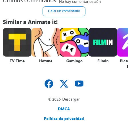
Últimos comentarios
No hay comentarios aún
Dejar un comentario
Similar a Animate it!
TV Time
Hotune
Gamingo
Filmin
Pics
© 2026 iDescargar
DMCA
Política de privacidad