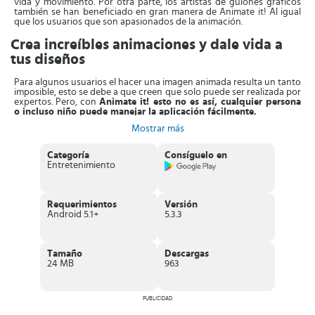
vida y movimiento. Por otra parte, los artistas de guiones gráficos
también se han beneficiado en gran manera de Animate it! Al igual
que los usuarios que son apasionados de la animación.
Crea increíbles animaciones y dale vida a
tus diseños
Para algunos usuarios el hacer una imagen animada resulta un tanto
imposible, esto se debe a que creen que solo puede ser realizada por
expertos. Pero, con
Animate it! esto no es así, cualquier persona
o incluso niño puede manejar la aplicación fácilmente.
Mostrar más
Más importante aún, podrás hacerlo sin la necesidad de gastar
mucho dinero en el programa. Adicional a ello, con Animate it!
podrás realizar los proyectos y cumplir con los objetivos en un
Categoría
Consíguelo en
periodo de tiempo bastante corto.
Entretenimiento
Una vez que descargues la aplicación en tu dispositivo, podrás
realizar cualquier boceto y así resolver tus problemas rápidamente
con total confianza
. Animate it! está configurada con programas
Requerimientos
Versión
de la más alta calidad que incluye prácticos controles
para
Android 5.1+
5.3.3
manejarlo con mayor comodidad.
Definitivamente, son muy innovadores y modernos pues son
controles simplificados que con solo tocar con el dedo en el área
Tamaño
Descargas
libre realiza muchas funciones. Entre ellas, girar, arrastrar, mover el
24 MB
963
cuerpo o alguna parte o hacer girar la cámara.
Sin lugar a dudas, Animate it! es la forma más ingeniosa de crear
PUBLICIDAD
animaciones con la que podrás explorar y entender el movimiento.
Puede resultar muy útil para mostrarles a los niños cómo hacer