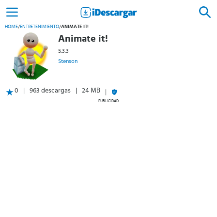
HOME
/
ENTRETENIMIENTO
/
ANIMATE IT!
Animate it!
5.3.3
Stenson
0
963 descargas
24 MB
PUBLICIDAD