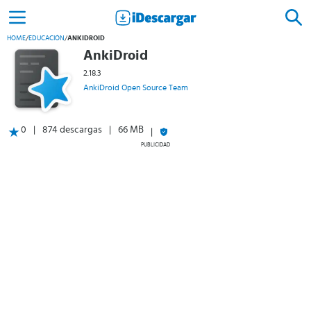
HOME
/
EDUCACIÓN
/
ANKIDROID
AnkiDroid
2.18.3
AnkiDroid Open Source Team
0
874 descargas
66 MB
PUBLICIDAD