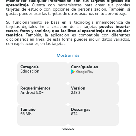
memorizar cualquier información con sus tarjetas digitales de
aprendizaje
. Cuenta con herramientas para crear tus propias
tarjetas de estudio con opciones de personalización. También, si
gustas puedes usar las tarjetas de otros usuarios en tu aprendizaje.
Su funcionamiento se basa en la tecnología mnemotécnica de
tarjetas digitales. En la creación de las tarjetas
puedes insertar
textos, fotos y sonidos, que faciliten el aprendizaje de cualquier
temática
. También, la aplicación es compatible con diferentes
diccionarios en línea, de esta forma puedes incluir datos variados,
con explicaciones, en las tarjetas.
Asimismo,
AnkiDroid permite la sincronización entre varios
Mostrar más
dispositivos
, lo que te permite importar o exportar tus tarjetas de
un lugar a otro y consultarlas cuando desees. La aplicación registra
tu progreso al estudiar y lo refleja en sencillas estadísticas. Aparte de
Categoría
Consíguelo en
esto, la App está disponible en unas 27 lenguas, lo que les permite a
Educación
los usuarios utilizar métodos de estudios diferentes sin barreras.
Características de AnkiDroid
Requerimientos
Versión
Excelente aplicación educativa diseñada para crear tarjetas
Android 5.0+
2.18.3
digitales de estudio
y leerlas en cualquier momento.
En las tarjetas se pueden
agregar textos, fotos y diferentes
audios
, con un sencillo sistema de edición.
Consta de la
funcionalidad de transcribir textos a voz
.
Tamaño
Descargas
Integra una
colección de unos 6000 mazos tarjetas
66 MB
874
predefinidas
.
Registra las estadísticas de tu progreso en los estudios, que
muestra en widgets.
PUBLICIDAD
La aplicación se sincroniza con otros dispositivos.
Integra
alternativas de personalización
y un modo nocturno.