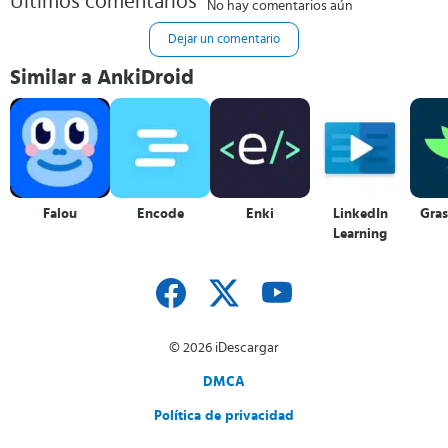
Últimos comentarios
No hay comentarios aún
Dejar un comentario
Similar a AnkiDroid
Falou
Encode
Enki
LinkedIn
Gra
Learning
© 2026 iDescargar
DMCA
Política de privacidad