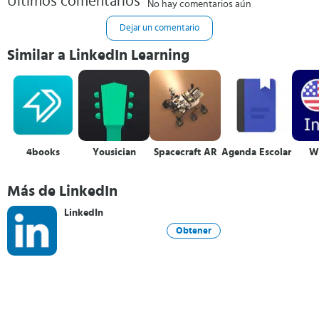
Últimos comentarios
No hay comentarios aún
Dejar un comentario
Similar a LinkedIn Learning
4books
Yousician
Spacecraft AR
Agenda Escolar
W
Más de LinkedIn
LinkedIn
Obtener