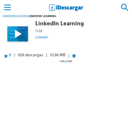
HOME
/
EDUCACIÓN
/
LINKEDIN LEARNING
LinkedIn Learning
1.1.33
LinkedIn
0
659 descargas
35.96 MB
PUBLICIDAD