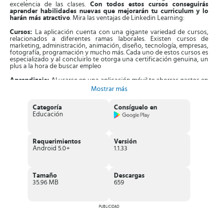
excelencia de las clases.
Con todos estos cursos conseguirás
aprender habilidades nuevas que mejorarán tu curriculum y lo
harán más atractivo
. Mira las ventajas de Linkedin Learning:
Cursos:
La aplicación cuenta con una gigante variedad de cursos,
relacionados a diferentes ramas laborales. Existen cursos de
marketing, administración, animación, diseño, tecnología, empresas,
fotografía, programación y mucho más. Cada uno de estos cursos es
especializado y al concluirlo te otorga una certificación genuina, un
plus a la hora de buscar empleo
Aprendizaje:
Al usarse en una aplicación móvil te ahorras gastos en
transporte, además tendrás facilidades de horario. Lo mejor de todo
Mostrar más
es que el método de aprendizaje está compuesto por módulos y
niveles que irás alcanzando a tu ritmo. Cada una de las clases en
video es interactiva, dada por profesionales y diseñada para un
Categoría
Consíguelo en
aprendizaje completo y preciso. Las evaluaciones son periódicas,
Educación
con posibilidad de presentar exámenes desde tu móvil.
Networking:
Una vez completes los cursos recomendados o los que
Requerimientos
Versión
hayas escogido por ti mismo, podrás actualizar tu perfil. Este perfil
Android 5.0+
1.1.33
de Linkedin permitirá que empresas puedan conocer acerca de ti,
tus habilidades, especializaciones y cualidades. Podrás observar
quiénes han visto tu perfil y tendrás acceso a las mejores ofertas de
trabajo, administrando entrevistas desde tu móvil.
Tamaño
Descargas
35.96 MB
659
Utilidades:
Por medio de funciones atractivas, todo el proceso de
aprendizaje será bastante más cómodo. No tendrás que tener una
conexión a internet en todo momento, ya que puedes descargar
clases para verlas cuando quieras. Incluso tendrás la oportunidad de
PUBLICIDAD
guardar cursos que te interesen para verlos después.