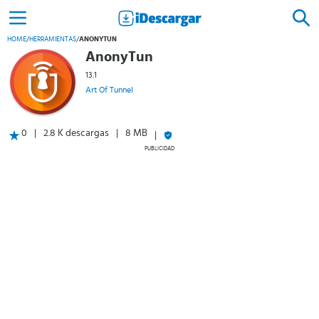
HOME
/
HERRAMIENTAS
/
ANONYTUN
AnonyTun
13.1
Art Of Tunnel
0
2.8 K descargas
8 MB
PUBLICIDAD