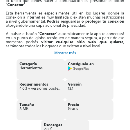
lo único que debes hacer a continuación es presionar el botón
“
Conectar
”.
Esta herramienta es especialmente útil en los lugares donde la
conexión a internet es muy limitada o existen muchas restricciones
a nivel gubernamental.
Podrás resguardar o proteger tu conexión
otorgándole una capa adicional de privacidad.
Al pulsar el botón “
Conectar
” automáticamente la app te conectará
en un punto del globo terráqueo de manera segura, a partir de ese
momento podrás
visitar cualquier sitio web que quieras
,
saltándote todos los bloqueos que existan a nivel local.
Mostrar más
Cuando decidas terminar de navegar, lo único que debes hacer es
pulsar el botón “
Desconectar
” y automáticamente volverás a tu red
habitual.
Categoría
Consíguelo en
Herramientas
Una de las funciones especiales que te ofrece
AnonyTun
es que
no
tiene limitaciones en el ancho de banda
, por lo que no es
necesario controlar el consumo de tus datos.
Requerimientos
Versión
Otra ventaja que te ofrece es la
velocidad de navegación
,
4.0.3 y versiones posteriores
13.1
independientemente del punto donde estés conectado, siempre
mantendrá una excelente velocidad por lo que las descargas que
realices se harán sin ninguna dificultad.
Tamaño
Precio
Mientras estés utilizando esta herramienta no debes preocuparte
8 MB
Gratis
por alguna desconexión inesperada ya que
cuenta con muchos
servidores proxy
que te garantizan la conexión sin interrupciones
de ningún tipo.
Descargas
Características sobresalientes de AnonyTun
2.8 K