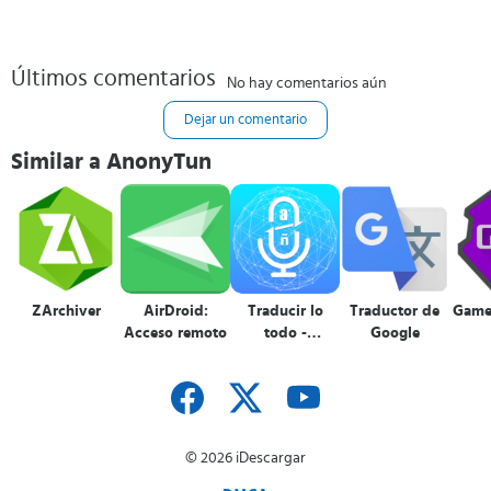
Últimos comentarios
No hay comentarios aún
Dejar un comentario
Similar a AnonyTun
ZArchiver
AirDroid:
Traducir lo
Traductor de
Game
Acceso remoto
todo -
Google
Traductor de
voz y texto
© 2026 iDescargar