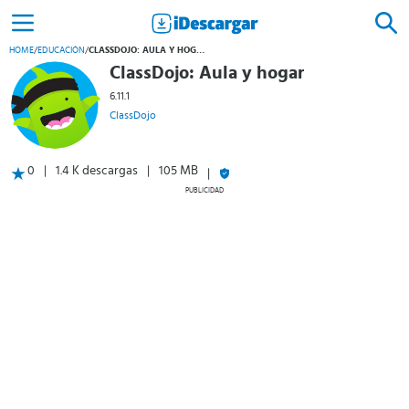
HOME
/
EDUCACIÓN
/
CLASSDOJO: AULA Y HOGAR
ClassDojo: Aula y hogar
6.11.1
ClassDojo
0
1.4 K descargas
105 MB
PUBLICIDAD