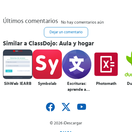
Últimos comentarios
No hay comentarios aún
Dejar un comentario
Similar a ClassDojo: Aula y hogar
SihWeb IEARB
Symbolab
Escrituras:
Photomath
Du
aprende a
escribir y leer el
alfabeto
© 2026 iDescargar