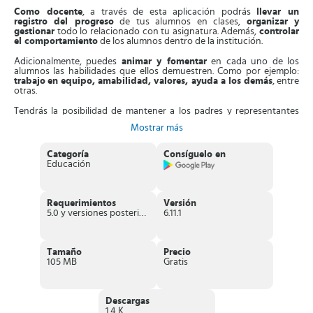
Como docente
, a través de esta aplicación podrás
llevar un
registro del progreso
de tus alumnos en clases,
organizar y
gestionar
todo lo relacionado con tu asignatura. Además,
controlar
el comportamiento
de los alumnos dentro de la institución.
Adicionalmente, puedes
animar y fomentar
en cada uno de los
alumnos las habilidades que ellos demuestren. Como por ejemplo:
trabajo
en equipo, amabilidad, valores, ayuda a los demás
, entre
otras.
Tendrás la posibilidad de mantener a los padres y representantes
informados de todo lo que tenga que ver con su hijo dentro del aula
Mostrar más
de clases.
En el caso de los estudiantes
, gracias a
ClassDojo
, tendrán la
Categoría
Consíguelo en
oportunidad de hacerse escuchar mostrando todo lo que han
Educación
aprendido
a través de videos y fotos recopiladas en carpetas
digitales.
A estas tendrán acceso tanto sus padres como sus
profesores.
Requerimientos
Versión
Los padres
pueden mantenerse conectados con sus hijos y
5.0 y versiones posteriores
6.11.1
profesores viendo las fotos y videos que publican sus hijos dentro
de la app. Además, también
podrán comunicarse directamente con
el profesor a través de un chat
dentro de la aplicación y estar al
pendiente de cualquier aspecto negativo que su representado
Tamaño
Precio
tenga que mejorar.
105 MB
Gratis
Con esta herramienta
se fomentará el progreso y buen desarrollo
de los alumnos
gracias a la comunicación abierta y directa entre las
partes involucradas: profesores, padres y estudiantes.
Descargas
1.4 K