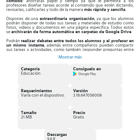
cómodo
: ahorrarás papel y tiempo ya que le permitirá a los
profesores diseñar tareas acorde al contenido que estén dictando,
revisarlas, calificarlas y todo de la manera
más rápida y sencilla
.
Dispones de una
extraordinaria organización
, ya que los alumnos
podrán disponer de todas sus tareas y materiales de estudio como
fotos, videos y documentos en una página específica. Todos estos
se
archivarán de forma automática en carpetas de Google Drive
.
Podrán
realizar debates entre todos los alumnos y el profesor en
un mismo instante
, además entre compañeros pueden compartir
sus tareas y actividades, como también responder preguntas entre
ellos.
Mostrar más
Con esta efectiva app no tendrás inconvenientes con la fechas de
entregas de tus trabajos, ni tampoco con que se te vayan a extraviar
Categoría
Consíguelo en
en el camino.
Educación
Características sobresalientes de Google
Classroom
Requerimientos
Versión
Varía con el dispositivo.
3.18.647058008
Te permite
acceder de forma sencilla
y añadir a tus alumnos a
través de sus correos personales de Google o con un código
especial de acceso según la clase.
Le brinda la oportunidad
a los alumnos de hacer seguimiento
Tamaño
Precio
de sus tareas
: las que tengan pendientes o las que ya hayan
21 MB
Gratis
realizado.
Su API es totalmente libre
, lo que quiere decir, que cualquier
desarrollador tiene permiso de incluirla en sus proyectos.
Le permite al
profesor diseñar actividades a toda la clase en
Descargas
general
y también a cada alumno de manera individual.
9.6 K