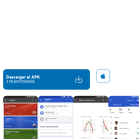
Descargar el APK
3.18.647058008