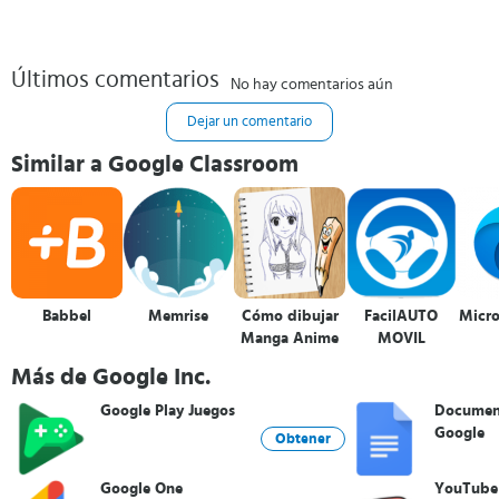
Últimos comentarios
No hay comentarios aún
Dejar un comentario
Similar a Google Classroom
Babbel
Memrise
Cómo dibujar
FacilAUTO
Micro
Manga Anime
MOVIL
Más de Google Inc.
Google Play Juegos
Documen
Google
Obtener
Google One
YouTube