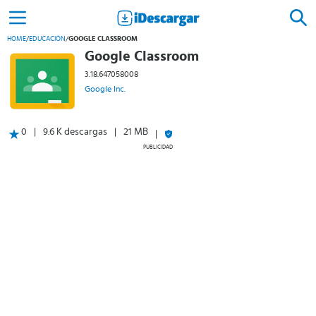
HOME
/
EDUCACIÓN
/
GOOGLE CLASSROOM
Google Classroom
3.18.647058008
Google Inc.
0
9.6 K descargas
21 MB
PUBLICIDAD