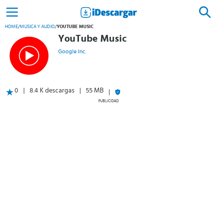
HOME
/
MÚSICA Y AUDIO
/
YOUTUBE MUSIC
YouTube Music
Google Inc.
0
8.4 K descargas
55 MB
PUBLICIDAD