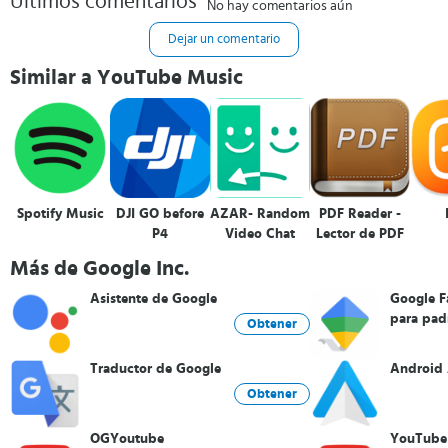
Últimos comentarios
No hay comentarios aún
Dejar un comentario
Similar a YouTube Music
Spotify Music
DJI GO before
AZAR- Random
PDF Reader -
P4
Video Chat
Lector de PDF
Más de Google Inc.
Asistente de Google
Google F
para pad
Obtener
Traductor de Google
Android
Obtener
OGYoutube
YouTube