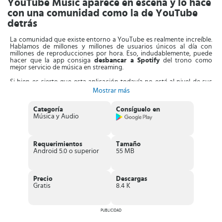
YouTube Music aparece en escena y lo hace
con una comunidad como la de YouTube
detrás
La comunidad que existe entorno a YouTube es realmente increíble.
Hablamos de millones y millones de usuarios únicos al día con
millones de reproducciones por hora. Eso, indudablemente, puede
hacer que la app consiga
desbancar a Spotify
del trono como
mejor servicio de música en streaming.
Si bien es cierto que esta aplicación todavía no está al nivel de sus
competidores principales, cuenta con un gran número de álbumes,
Mostrar más
artistas, covers y remixes. Podremos recibir recomendaciones
musicales basadas en nuestros gustos y ubicación, además de
explorar que es lo que la gente más está escuchando en estos
Categoría
Consíguelo en
momentos. Sólo hay algo que odiamos y, seguramente no somos los
Música y Audio
únicos.
A no ser que tu cuenta sea de pago
, no podrás reproducir
canciones en segundo plano. Muy mal YouTube, muy mal.
Requerimientos
Tamaño
Características principales de YouTube
Android 5.0 o superior
55 MB
Music
Descubre miles de artistas, álbumes y canciones
Reproduce todo tipo de contenido audiovisual y compártelo
Precio
Descargas
con la comunidad
Gratis
8.4 K
Diseño fino, elegante y muy intuitivo
Versión Music Premium exquisita
La versión freemium deja mucho que desear
Descárgate la música que quieras con la cuenta Premium
PUBLICIDAD