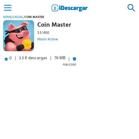
HOME
/
CASUAL
/
COIN MASTER
Coin Master
3.5.1450
Moon Active
0
3.3 K descargas
76 MB
PUBLICIDAD