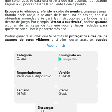
que construyas te dará una estrella que irás acumulando, cuando
llegues a 20 podrás pasar a la siguiente aldea o pueblo.
Escoge a tu vikingo preferido y colócale nombre
. Empieza a jugar
tirando hacia abajo la palanca de la máquina de casino, con ella
obtendrás monedas y te dará las instrucciones de lo que harás
dentro del juego. Por ejemplo “
Atacar a tus rivales
”, podrás
quemar
algunas de las casas de tus enemigos y
hacer redadas
para
quedarte con su botín y hacerte más rico.
Podrás ganar “
Escudos
” que te permitirán
proteger tu aldea de los
ataques de otros vikingos
y si ellos logran atacarte,
puedes
vengarte
y realizar un contraataque recuperando todo lo que te
Mostrar más
quitaron y robándole sus monedas.
Otra estrategia de juego que tienes en
Coin Master
es “
Juntar
Categoría
Consíguelo en
cartas
” con ellas podrás completar los juegos y pasar a las próximos
Casual
niveles. Pero eso no es todo, puedes realizar
intercambios de cartas
con los demás jugadores dentro de la comunidad en Facebook.
¡Júntalas todas y consigue más riquezas!
Requerimientos
Versión
Podrás
desbloquear aldeas secretas
si logras alcanzar los niveles
Varía con el dispositivo.
3.5.1450
más altos dentro del juego. Usa todas las habilidades y estrategias
que tengas para que puedas llegar a ser el vikingo más rico e
influyente de la comunidad.
Tamaño
Precio
Características sobresalientes de Coin
76 MB
Gratis
Master
Posee una interfaz sencilla y agradable con una
mecánica de
Descargas
juego muy simple
, por lo que está diseñado tanto para adultos
3.3 K