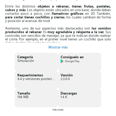
Entre los distintos
objetos a rebanar, tienes frutas, pasteles,
cubos y más
. Los objetos están ubicados en una base, donde debes
cortarlos poco a poco, con
llamativos gráficos
en 3D. También,
para cortar tienes cuchillos y cierras
, los cuales cambian de forma
y posición al avanzar de nivel.
Asimismo, uno de sus aspectos más destacados son
los sonidos
producidos al rebanar
. Es
muy agradable y relajante a la vez
. Sus
controles son sencillos de manejar, ya que te indican donde realizar
el corte. Por ejemplo, en el primer nivel tienes un cuchillo que solo
debes deslizar de arriba hacia abajo.
Mostrar más
Entonces, al realizar el mayor número de cortes, llenas la barra
superior y subes de nivel. Incluso, dentro de los objetos
encuentras
Categoría
Consíguelo en
figuras ocultas para rebanar
. Además,
logras desbloquear
Simulación
monedas virtuales para comprar nuevos objetos cortantes
. Estos
pueden ser motosierras, espada laser o cuchillos más grandes.
Por otra parte, los
objetos están elaborados con lindos diseños
,
Requerimientos
Versión
con atractivos colores. Cada nivel tiene su estilo y un fondo
4.4 y versiones posteriores
2.3.0.0
diferente. Además, en caso de realizar un mal corte, puedes
deshacer la acción. No obstante, si vuelves a errar, debes repetir el
nivel.
Tamaño
Descargas
Características de Corte ASMR
158 MB
1.4 K
Juego simulador de cortes con objetos
ambientados en una
arena cinética.
Distintos tipos de objetos
para cortar y rebanar.
PUBLICIDAD
Leves
efectos de sonidos ASMR relajantes
al oído humano.