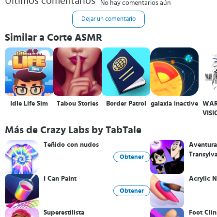
Últimos comentarios
No hay comentarios aún
Dejar un comentario
Similar a Corte ASMR
Idle Life Sim
Tabou Stories
Border Patrol
galaxia inactive
WAR
VISI
Más de Crazy Labs by TabTale
Teñido con nudos
Aventura
Transylv
Obtener
I Can Paint
Acrylic N
Obtener
Superestilista
Foot Clin