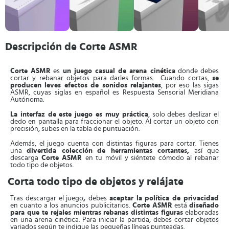
Descripción de Corte ASMR
Corte ASMR
es
un juego casual de arena cinética
donde debes
cortar y rebanar objetos para darles formas. Cuando cortas,
se
producen leves efectos de sonidos relajantes
, por eso las sigas
ASMR, cuyas siglas en español es Respuesta Sensorial Meridiana
Autónoma.
La interfaz de este juego es muy práctica
, solo debes deslizar el
dedo en pantalla para fraccionar el objeto. Al cortar un objeto con
precisión, subes en la tabla de puntuación.
Además, el juego cuenta con distintas figuras para cortar. Tienes
una
divertida colección
de herramientas cortantes,
así que
descarga
Corte ASMR
en tu móvil y siéntete cómodo al rebanar
todo tipo de objetos.
Corta todo tipo de objetos y relájate
Tras descargar el juego
,
debes
aceptar la política de privacidad
en cuanto a los anuncios publicitarios.
Corte ASMR
está
diseñado
para que te rejales mientras rebanas distintas figuras
elaboradas
en una arena cinética. Para iniciar la partida, debes cortar objetos
variados según te indique las pequeñas líneas punteadas.