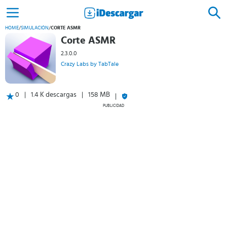
HOME
/
SIMULACIÓN
/
CORTE ASMR
Corte ASMR
2.3.0.0
Crazy Labs by TabTale
0
1.4 K descargas
158 MB
PUBLICIDAD