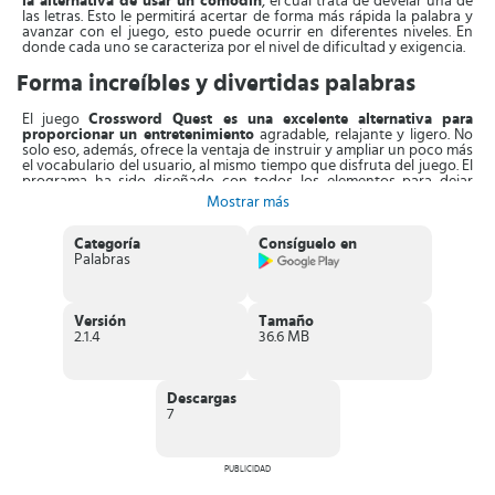
la alternativa de usar un comodín
, el cual trata de develar una de
las letras. Esto le permitirá acertar de forma más rápida la palabra y
avanzar con el juego, esto puede ocurrir en diferentes niveles. En
donde cada uno se caracteriza por el nivel de dificultad y exigencia.
Forma increíbles y divertidas palabras
El juego
Crossword Quest es una excelente alternativa para
proporcionar un entretenimiento
agradable, relajante y ligero. No
solo eso, además, ofrece la ventaja de instruir y ampliar un poco más
el vocabulario del usuario, al mismo tiempo que disfruta del juego. El
programa ha sido diseñado con todos los elementos para dejar
enganchado al jugador, desde increíbles fondos como una banda
Mostrar más
sonora que ameniza cada partida. Esto hace a esta aplicación el
pasatiempo ideal para relajarse.
Categoría
Consíguelo en
Para comprender un poco mejor el mecanismo de juego de
Palabras
Crossword Quest, es como un crucigrama alternativo y original.
Es
una interesante combinación entre dos juegos clásicos, como la
sopa de letras junto con los crucigramas.
Esto sin duda lo hace
una propuesta de juego totalmente original y diferente para los
Versión
Tamaño
amantes de este tipo de juegos. Las palabras se deben formar en
2.1.4
36.6 MB
una cuadrícula con las letras que se encuentran dentro del círculo.
Los niveles en Crossword Quest se desbloquean a medida que se va
Descargas
acertando en el número de palabras. Así que solo tendrá que jugar y
7
esto
le proporcionará monedas, que le permitirá adquirir nuevos
paquetes y comodines
. En caso de quedarse sin monedas, el
programa le brinda la oportunidad de ver vídeos publicitarios que
generarán monedas al instante.
PUBLICIDAD