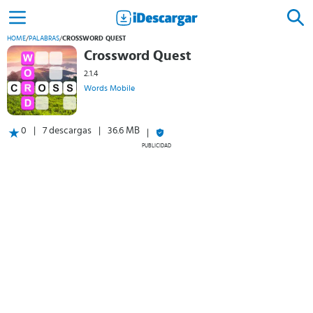
HOME
/
PALABRAS
/
CROSSWORD QUEST
Crossword Quest
2.1.4
Words Mobile
0
7 descargas
36.6 MB
PUBLICIDAD