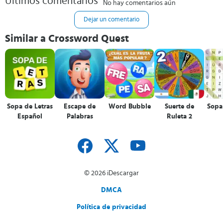
Últimos comentarios
No hay comentarios aún
Dejar un comentario
Similar a Crossword Quest
Sopa de Letras
Escape de
Word Bubble
Suerte de
Sopa 
Español
Palabras
Ruleta 2
© 2026 iDescargar
DMCA
Política de privacidad