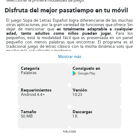
seleccionar la primera modalidad de juego.
Disfruta del mejor pasatiempo en tu móvil
El juego Sopa de Letras Español logra diferenciarse de las muchas
otras aplicaciones, por la gran variedad de funciones que ofrece. Sin
dejar de mencionar que
es totalmente adaptable a cualquier
edad, tanto adultos como niños pueden jugar.
Para los
pequeños, está la modalidad fácil que es presentada en un panel
pequeño con menos palabras que encontrar. El programa es el
tradicional juego de letras clásico con la misma dinámica solo que
mucho más actualizado y moderno.
Mostrar más
Un aspecto relevante e interesante, es que en el juego Sopa de
Letras Español se lleva un sistema de tiempo.
En el que se marca la
puntuación más alta en función al tiempo que se toma el
Categoría
Consíguelo en
jugador en encontrar cada palabra
Palabras
. Esto con la finalidad de
establecer un listado de record, de manera que cada jugador
busque alcanzar la primera posición. En el caso de no encontrar
alguna palabra encontrará opciones de ayuda que le permitirán
avanzar.
Requerimientos
Versión
Android 4.4+
1.0.23
Sopa de Letra Español se encuentra disponible en una gran variedad
de idioma, lo que será muy útil para los jugadores que están
aprendiendo otro idiomas.
El diseño de la aplicación es muy
Tamaño
Descargas
elegante lo que permite que sea agradable al jugador.
En cuanto
50 MB
1 K
a su funcionamiento es intuitivo lo que le aporta mucho más valor a
la experiencia de juego.
Características de Sopa de Letras Español
PUBLICIDAD