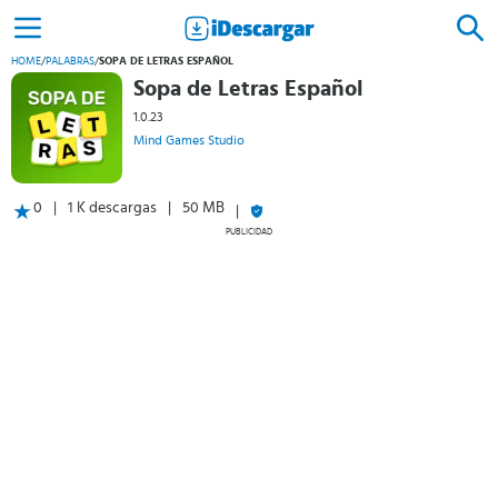
HOME
/
PALABRAS
/
SOPA DE LETRAS ESPAÑOL
Sopa de Letras Español
1.0.23
Mind Games Studio
0
1 K descargas
50 MB
PUBLICIDAD