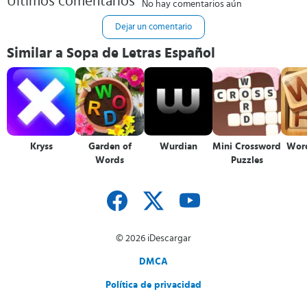
Últimos comentarios
No hay comentarios aún
Dejar un comentario
Similar a Sopa de Letras Español
Kryss
Garden of
Wurdian
Mini Crossword
Word
Words
Puzzles
© 2026 iDescargar
DMCA
Política de privacidad