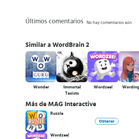
Últimos comentarios
No hay comentarios aún
Similar a WordBrain 2
Wonder
Immortal
Wordzee!
Wording
Taoists
Más de MAG Interactive
Ruzzle
Obtener
Wordzee!