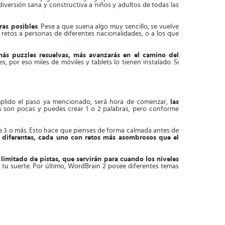
versión sana y constructiva a niños y adultos de todas las
ras posibles
. Pese a que suena algo muy sencillo, se vuelve
 retos a personas de diferentes nacionalidades, o a los que
ás puzzles resuelvas, más avanzarás en el camino del
, por eso miles de móviles y tablets lo tienen instalado. Si
umplido el paso ya mencionado, será hora de comenzar,
las
ras son pocas y puedes crear 1 o 2 palabras, pero conforme
ue 3 o más. Esto hace que pienses de forma calmada antes de
 diferentes, cada uno con retos más asombrosos que el
imitado de pistas, que servirán para cuando los niveles
ar tu suerte. Por último, WordBrain 2 posee diferentes temas