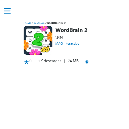
HOME
/
PALABRAS
/
WORDBRAIN 2
WordBrain 2
1.9.54
MAG Interactive
0
1 K descargas
74 MB