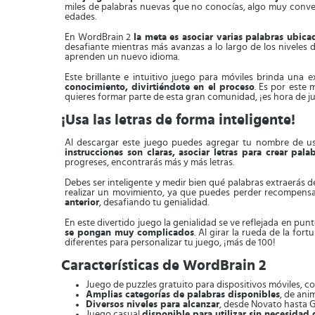
miles de palabras nuevas que no conocías, algo muy conven
edades.
En WordBrain 2
la meta es asociar varias palabras ubica
desafiante mientras más avanzas a lo largo de los niveles 
aprenden un nuevo idioma.
Este brillante e intuitivo juego para móviles brinda una 
conocimiento, divirtiéndote en el proceso
. Es por este 
quieres formar parte de esta gran comunidad, ¡es hora de j
¡Usa las letras de forma inteligente!
Al descargar este juego puedes agregar tu nombre de usu
instrucciones son claras, asociar letras para crear pal
progreses, encontrarás más y más letras.
Debes ser inteligente y medir bien qué palabras extraerás 
realizar un movimiento, ya que puedes perder recompens
anterior
, desafiando tu genialidad.
En este divertido juego la genialidad se ve reflejada en pun
se pongan muy complicados
. Al girar la rueda de la fo
diferentes para personalizar tu juego, ¡más de 100!
Características de WordBrain 2
Juego de puzzles gratuito para dispositivos móviles, c
Amplias categorías de palabras disponibles
, de ani
Diversos niveles para alcanzar
, desde Novato hasta G
Juego casual
disponible para utilizar sin necesidad 