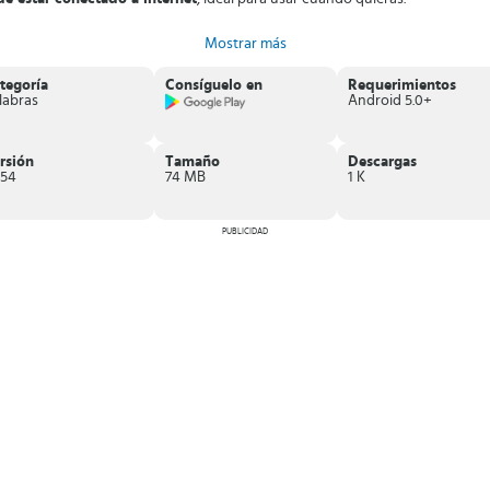
 del lenguaje!
Descarga WordBrain 2 y aumenta tu conocimiento mientras te
Mostrar más
tegoría
Consíguelo en
Requerimientos
labras
Android 5.0+
rsión
Tamaño
Descargas
.54
74 MB
1 K
PUBLICIDAD