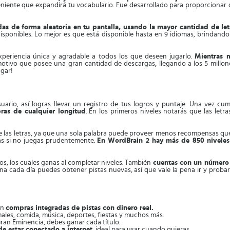
iente que expandirá tu vocabulario. Fue desarrollado para proporcionar di
das de forma aleatoria en tu pantalla, usando la mayor cantidad de let
disponibles. Lo mejor es que está disponible hasta en 9 idiomas, brindando
experiencia única y agradable a todos los que deseen jugarlo.
Mientras m
motivo que posee una gran cantidad de descargas, llegando a los 5 millones
ugar!
ario, así logras llevar un registro de tus logros y puntaje. Una vez c
abras de cualquier longitud
. En los primeros niveles notarás que las let
de las letras, ya que una sola palabra puede proveer menos recompensas q
as si no juegas prudentemente.
En WordBrain 2 hay más de 850 niveles
tos, los cuales ganas al completar niveles. También
cuentas con un número l
rtuna cada día puedes obtener pistas nuevas, así que vale la pena ir y prob
on
compras integradas de pistas con dinero real.
males, comida, música, deportes, fiestas y muchos más.
ran Eminencia, debes ganar cada título.
de estar conectado a internet
, ideal para usar cuando quieras.