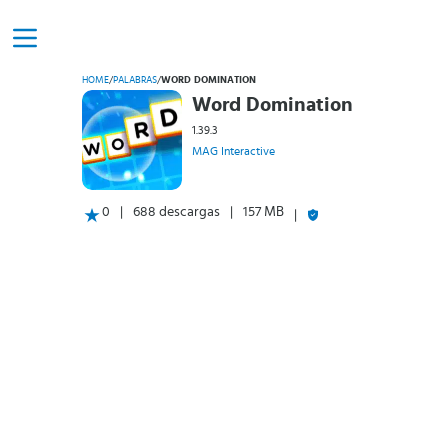
HOME
/
PALABRAS
/
WORD DOMINATION
Word Domination
1.39.3
MAG Interactive
0
688 descargas
157 MB