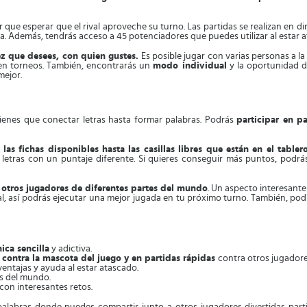
er que esperar que el rival aproveche su turno. Las partidas se realizan en
a. Además, tendrás acceso a 45 potenciadores que puedes utilizar al estar 
z que desees, con quien gustes.
Es posible jugar con varias personas a la
 en torneos. También, encontrarás un
modo individual
y la oportunidad de
mejor.
. Tienes que conectar letras hasta formar palabras. Podrás
participar en pa
 las fichas disponibles hasta las casillas libres que están en el tablero
letras con un puntaje diferente. Si quieres conseguir más puntos, podrás u
a otros jugadores de diferentes partes del mundo
. Un aspecto interesante
ival, así podrás ejecutar una mejor jugada en tu próximo turno. También, p
ica sencilla
y adictiva.
contra la mascota del juego y en partidas rápidas
contra otros jugadore
entajas y ayuda al estar atascado.
es del mundo.
 con interesantes retos.