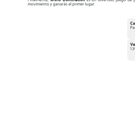
Finalmente,
Word Domination
es un divertido juego de 
movimiento y ganarás el primer lugar.
Ca
Pa
Ve
1.3