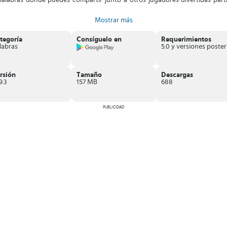
palabras donde puedes compartir junto a otros jugadores divertidas par
Mostrar más
tegoría
Consíguelo en
Requerimientos
labras
rsión
Tamaño
Descargas
9.3
157 MB
688
PUBLICIDAD