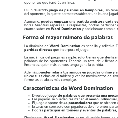
oponentes que tendrás en línea.
Es un divertido
juego de palabras en tiempo
real
, sin ten
del oponente, lo que te permite establecer una buena jugad
Asimismo,
puedes empezar una partida amistosa cada ve
horas. Mientras esperas sus respuestas, podrás participar
cuanto sabes en
Word Domination
y posiciónate como el 
Forma el mayor número de palabras
La dinámica de
Word Domination
es sencilla y adictiva
partidas directas
que incorpora el juego.
La mecánica del juego es simple,
solo tienes que deslizar
palabras de los oponentes. Tendrás un total de 7 fichas o 
Entonces, quien más puntos tenga gana la partida.
Además,
puedes retar a tus amigos en jugadas online y 
ubicar tus fichas en el tablero y ver los movimientos del r
forme las palabras más complejas.
Características de Word Domination
Divertido
juego de palabras que presenta una mecán
Las jugadas se pueden realizar en el
modo individual, 
El juego dispone de
45 potenciadores
que te ofrecen v
Estarás en contacto con jugadores de diferentes part
Podrás
participar en torneos y eventos de palabras
,