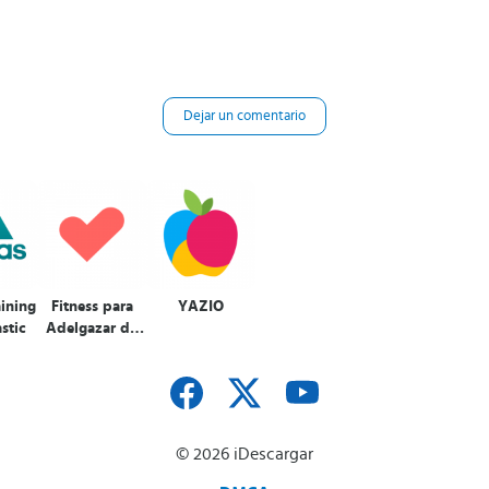
Dejar un comentario
aining
Fitness para
YAZIO
stic
Adelgazar de
Verv
© 2026 iDescargar