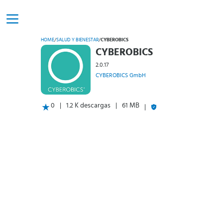
HOME
/
SALUD Y BIENESTAR
/
CYBEROBICS
CYBEROBICS
2.0.17
CYBEROBICS GmbH
0
1.2 K descargas
61 MB