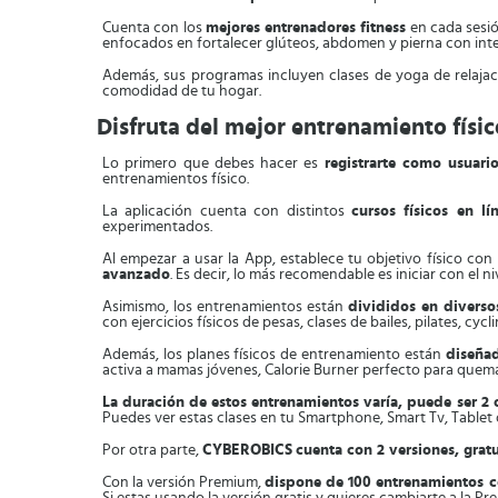
Cuenta con los
mejores entrenadores fitness
en cada sesió
enfocados en fortalecer glúteos, abdomen y pierna con in
Además, sus programas incluyen clases de yoga de relajaci
comodidad de tu hogar.
Disfruta del mejor entrenamiento físic
Lo primero que debes hacer es
registrarte como usuari
entrenamientos físico.
La aplicación cuenta con distintos
cursos físicos en lí
experimentados.
Al empezar a usar la App, establece tu objetivo físico con
avanzado
. Es decir, lo más recomendable es iniciar con el 
Asimismo, los entrenamientos están
divididos en diverso
con ejercicios físicos de pesas, clases de bailes, pilates, cy
Además, los planes físicos de entrenamiento están
diseñad
activa a mamas jóvenes, Calorie Burner perfecto para quema
La duración de estos entrenamientos varía, puede ser 2
Puedes ver estas clases en tu Smartphone, Smart Tv, Tablet o
Por otra parte,
CYBEROBICS
cuenta con 2 versiones, grat
Con la versión Premium,
dispone de 100 entrenamientos co