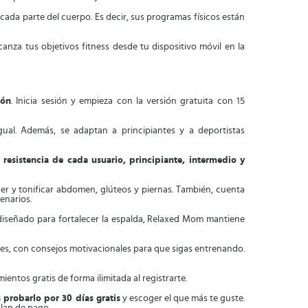
 cada parte del cuerpo. Es decir, sus programas físicos están
canza tus objetivos fitness desde tu dispositivo móvil en la
ión
. Inicia sesión y empieza con la versión gratuita con 15
ual. Además, se adaptan a principiantes y a deportistas
 resistencia de cada usuario, principiante, intermedio y
ecer y tonificar abdomen, glúteos y piernas. También, cuenta
cenarios.
diseñado para fortalecer la espalda, Relaxed Mom mantiene
res, con consejos motivacionales para que sigas entrenando.
ientos gratis de forma ilimitada al registrarte.
 probarlo por 30 días gratis
y escoger el que más te guste.