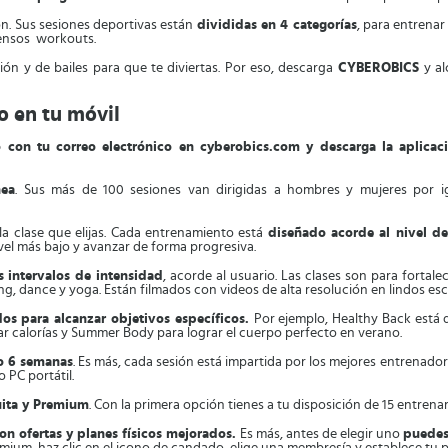
n. Sus sesiones deportivas están
divididas en 4 categorías
, para entrenar
tensos workouts.
ón y de bailes para que te diviertas. Por eso, descarga
CYBEROBICS
y al
o en tu móvil
o con tu correo electrónico en cyberobics.com y descarga la aplicac
nea
. Sus más de 100 sesiones van dirigidas a hombres y mujeres por ig
 la clase que elijas. Cada entrenamiento está
diseñado acorde al nivel de
nivel más bajo y avanzar de forma progresiva.
s intervalos de intensidad
, acorde al usuario. Las clases son para fortal
cling, dance y yoga. Están filmados con videos de alta resolución en lindos es
os para alcanzar objetivos específicos.
Por ejemplo, Healthy Back está 
r calorías y Summer Body para lograr el cuerpo perfecto en verano.
 o 6 semanas
. Es más, cada sesión está impartida por los mejores entrenado
 PC portátil.
uita y Premium
. Con la primera opción tienes a tu disposición de 15 entrenam
n ofertas y planes físicos mejorados.
Es más, antes de elegir uno
puedes