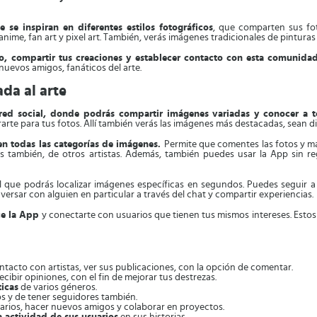
 se inspiran en diferentes estilos fotográficos
, que comparten sus fo
anime, fan art y pixel art. También, verás imágenes tradicionales de pinturas 
, compartir tus creaciones y establecer contacto con esta comunida
nuevos amigos, fanáticos del arte.
da al arte
ed social, donde podrás compartir imágenes variadas y conocer a to
rte para tus fotos. Allí también verás las imágenes más destacadas, sean dibu
en todas las categorías de imágenes.
Permite que comentes las fotos y ma
es también, de otros artistas. Además, también puedes usar la App sin re
el que podrás localizar imágenes específicas en segundos. Puedes seguir a
versar con alguien en particular a través del chat y compartir experiencias.
ce la App
y conectarte con usuarios que tienen tus mismos intereses. Esto
ontacto con artistas, ver sus publicaciones, con la opción de comentar.
recibir opiniones, con el fin de mejorar tus destrezas.
ticas
de varios géneros.
os y de tener seguidores también.
arios, hacer nuevos amigos y colaborar en proyectos.