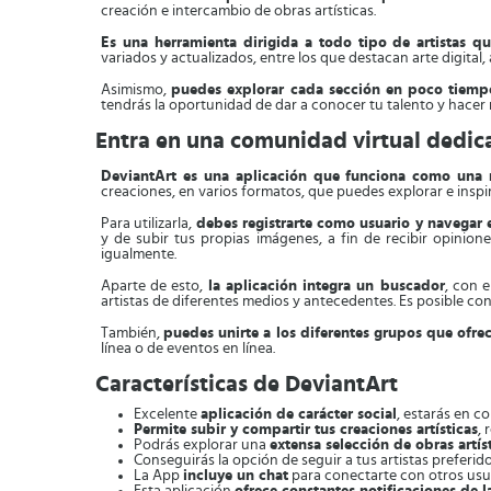
creación e intercambio de obras artísticas.
Es una herramienta dirigida a todo tipo de artistas que
variados y actualizados, entre los que destacan arte digital, 
Asimismo,
puedes explorar cada sección en poco tiempo
tendrás la oportunidad de dar a conocer tu talento y hacer 
Entra en una comunidad virtual dedica
DeviantArt es una aplicación que funciona como una r
creaciones, en varios formatos, que puedes explorar e inspira
Para utilizarla,
debes registrarte como usuario y navegar 
y de subir tus propias imágenes, a fin de recibir opinion
igualmente.
Aparte de esto,
la aplicación integra un buscador
, con 
artistas de diferentes medios y antecedentes. Es posible con
También,
puedes unirte a los diferentes grupos que ofre
línea o de eventos en línea.
Características de DeviantArt
Excelente
aplicación de carácter social
, estarás en c
Permite subir y compartir tus creaciones artísticas
, 
Podrás explorar una
extensa selección de obras artís
Conseguirás la opción de seguir a tus artistas preferid
La App
incluye un chat
para conectarte con otros usu