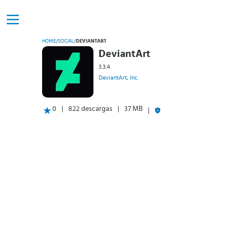
HOME
/
SOCIAL
/
DEVIANTART
DeviantArt
3.3.4
DeviantArt, Inc.
0
822 descargas
37 MB