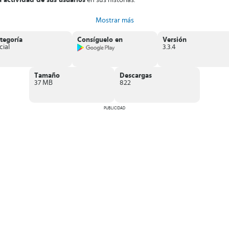
a actividad de sus usuarios
en sus historias.
so a una red social dirigida a aficionados del arte, capturando fotos de dife
Mostrar más
tegoría
Consíguelo en
Versión
cial
3.3.4
Tamaño
Descargas
37 MB
822
PUBLICIDAD