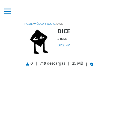
HOME
/
MÚSICA Y AUDIO
/
DICE
DICE
4.166.0
DICE FM
0
749 descargas
25 MB