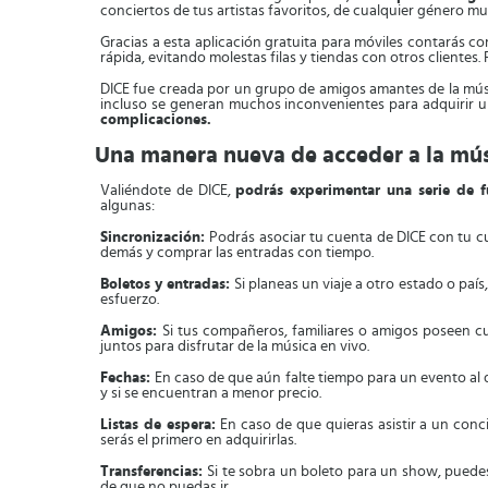
conciertos de tus artistas favoritos, de cualquier género mu
Gracias a esta aplicación gratuita para móviles contarás co
rápida, evitando molestas filas y tiendas con otros clientes
DICE fue creada por un grupo de amigos amantes de la músic
incluso se generan muchos inconvenientes para adquirir u
complicaciones.
Una manera nueva de acceder a la mú
Valiéndote de DICE,
podrás experimentar una serie de f
algunas:
Sincronización:
Podrás asociar tu cuenta de DICE con tu cu
demás y comprar las entradas con tiempo.
Boletos y entradas:
Si planeas un viaje a otro estado o paí
esfuerzo.
Amigos:
Si tus compañeros, familiares o amigos poseen c
juntos para disfrutar de la música en vivo.
Fechas:
En caso de que aún falte tiempo para un evento al 
y si se encuentran a menor precio.
Listas de espera:
En caso de que quieras asistir a un conc
serás el primero en adquirirlas.
Transferencias:
Si te sobra un boleto para un show, puede
de que no puedas ir.