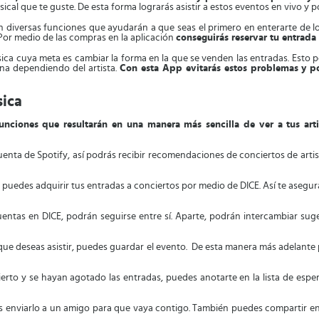
sical que te guste. De esta forma lograrás asistir a estos eventos en vivo y 
n diversas funciones que ayudarán a que seas el primero en enterarte de lo
. Por medio de las compras en la aplicación
conseguirás reservar tu entrada 
a cuya meta es cambiar la forma en la que se venden las entradas. Esto p
na dependiendo del artista.
Con esta App evitarás estos problemas y podr
sica
unciones que resultarán en una manera más sencilla de ver a tus arti
enta de Spotify, así podrás recibir recomendaciones de conciertos de artista
s, puedes adquirir tus entradas a conciertos por medio de DICE. Así te aseg
uentas en DICE, podrán seguirse entre sí. Aparte, podrán intercambiar su
que deseas asistir, puedes guardar el evento. De esta manera más adelante 
ierto y se hayan agotado las entradas, puedes anotarte en la lista de espe
s enviarlo a un amigo para que vaya contigo. También puedes compartir e