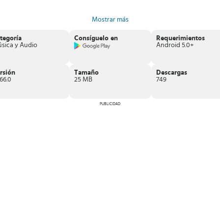
Mostrar más
de entradas y tickets
a eventos.
as de shows que podrían gustarte.
tegoría
Consíguelo en
Requerimientos
laciones
, así como función de transferir entradas a otros usuarios.
sica y Audio
Android 5.0+
lestias,
¡Descarga DICE y busca conciertos en tu zona!
rsión
Tamaño
Descargas
166.0
25 MB
749
PUBLICIDAD