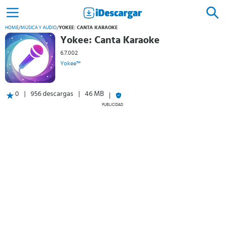
HOME
/
MÚSICA Y AUDIO
/
YOKEE: CANTA KARAOKE
Yokee: Canta Karaoke
6.7.002
Yokee™
0
956 descargas
46 MB
PUBLICIDAD