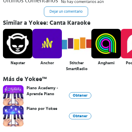
Últimos comentarios
No hay comentarios aún
Dejar un comentario
Similar a Yokee: Canta Karaoke
Napster
Anchor
Stitcher
Anghami
Po
SmartRadio
Más de Yokee™
Piano Academy -
Aprende Piano
Obtener
Piano por Yokee
Obtener