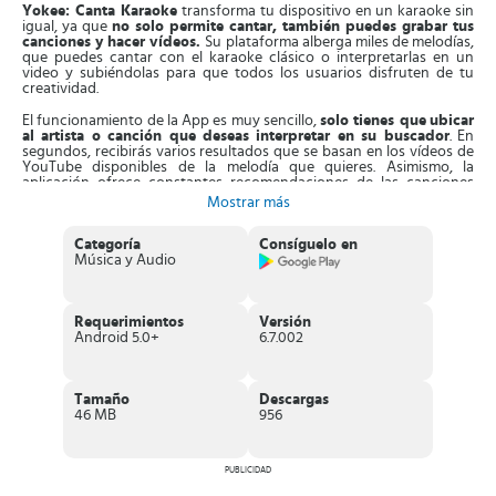
Yokee: Canta Karaoke
transforma tu dispositivo en un karaoke sin
igual, ya que
no solo permite cantar, también puedes grabar tus
canciones y hacer vídeos.
Su plataforma alberga miles de melodías,
que puedes cantar con el karaoke clásico o interpretarlas en un
video y subiéndolas para que todos los usuarios disfruten de tu
creatividad.
El funcionamiento de la App es muy sencillo,
solo tienes que
ubicar
al artista o canción que deseas interpretar en su buscador
. En
segundos, recibirás varios resultados que se basan en los vídeos de
YouTube disponibles de la melodía que quieres. Asimismo, la
aplicación ofrece constantes recomendaciones de las canciones
más famosas del momento, así estarás a la vanguardia de lo que más
Mostrar más
se canta en la actualidad.
Categoría
Consíguelo en
Entonces,
tan pronto tienes la canción que deseas interpretar,
Música y Audio
solo empieza a cantar con todo y listo.
Lo puedes hacer a capela,
siguiendo la letra que aparece en pantalla y luego puedes agregar
efectos vocálicos como reverberaciones o tune, si así lo quieres.
Aparte de esto, la App actualiza sus contenidos a diario al agregar
Requerimientos
Versión
más canciones de diferentes géneros. Están ordenadas en el
Android 5.0+
6.7.002
catálogo bajo nombres como Pop, Rap, Country, Hip Hop, JPop,
Latina, entre otros.
Características de Yokee: Canta Karaoke
Tamaño
Descargas
46 MB
956
Aplicación que convierte tu equipo en una potente máquina
de karaoke
.
Consta de una
lista de canciones infinitas
, de miles de artistas.
Su catálogo musical dispone de géneros variados.
PUBLICIDAD
Dispone de la opción de
cantar y grabar las canciones
las