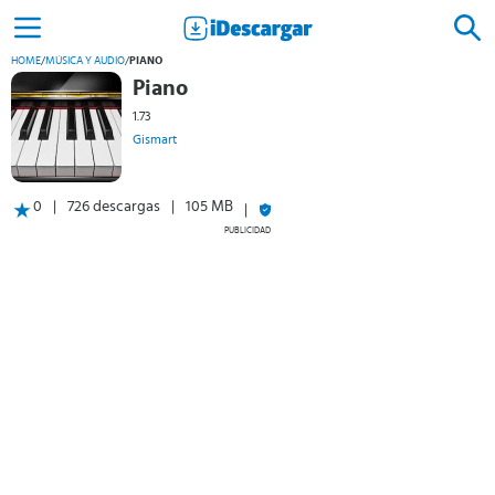
HOME
/
MÚSICA Y AUDIO
/
PIANO
Piano
1.73
Gismart
0
726 descargas
105 MB
PUBLICIDAD