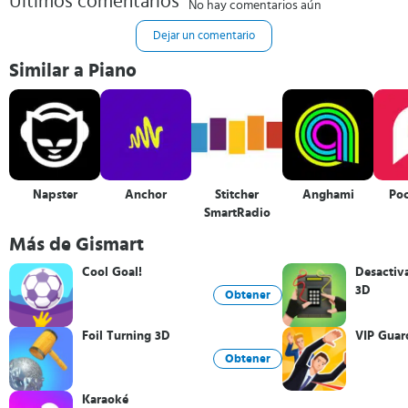
Últimos comentarios
No hay comentarios aún
Dejar un comentario
Similar a Piano
Napster
Anchor
Stitcher
Anghami
Po
SmartRadio
Más de Gismart
Cool Goal!
Desactiv
3D
Obtener
Foil Turning 3D
VIP Guar
Obtener
Karaoké