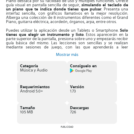
Piano destaca por su facilidad de uso y múltiples funciones. Ofrece
guía visual en pantalla sencilla de seguir,
simulando el teclado de
un piano que te indica donde tienes que pulsar
. Presenta una
interfaz sencilla, con gráficos llamativos en la mejor resolución.
Alberga una colección de 8 instrumentos diferentes como el Grand
Piano, guitarra eléctrica, acordeón, órganos, arpa, entre otros.
Puedes utilizar la aplicación desde un Tablets o Smartphone.
Solo
tienes que elegir un instrumento y listo
. Estos aparecerán en la
parte superior de la pantalla, presiona sobre uno y empezarás recibir
guía básica del mismo. Las lecciones son sencillas y se realizan
mediante sesiones de juego, con las que aprenderás a leer
partituras.
Mostrar más
Asimismo, la aplicación consta de una
colección de melodías que
puedes tocar en el modo libre
y grabarla con efectos y ritmos
Categoría
Consíguelo en
únicos. También, encontrarás una divertida galería de mini juegos,
Música y Audio
que facilitarán aún más el proceso de aprendizaje. Puedes
interpretar cualquier canción famosa en sesiones de teclas que caen
por la pantalla, sean blancas o negras, tienes que pulsarlas, esto
potenciará tu sentido del ritmo y tiempo.
Requerimientos
Versión
Android 5.0+
1.73
Características de Piano
Excelente
aplicación que simula el teclado de un piano
y te
guía en el proceso de aprendizaje de su funcionamiento.
Tamaño
Descargas
Presenta una
interfaz fluida
, con la mejor calidad gráfica.
105 MB
726
El diseño del
teclado es original, ya que consta de 88 teclas
.
Dispone de
8 instrumentos diferentes
, como órganos,
acordeón, guitarra eléctrica, arpa, entre otros. Todos con sus
PUBLICIDAD
sonidos reales.
Dispone de un
teclado doble o individual
, desplegable.