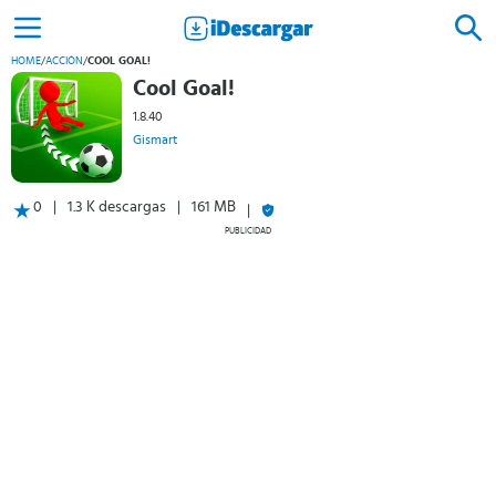
HOME
/
ACCIÓN
/
COOL GOAL!
Cool Goal!
1.8.40
Gismart
0
1.3 K descargas
161 MB
PUBLICIDAD