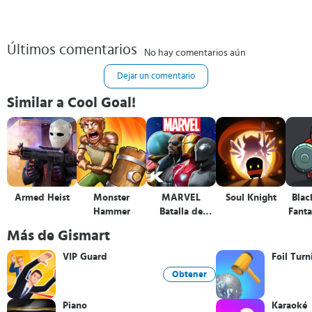
Últimos comentarios
No hay comentarios aún
Dejar un comentario
Similar a Cool Goal!
Armed Heist
Monster
MARVEL
Soul Knight
Blac
Hammer
Batalla de
Fanta
Superhéroes
Pla
Más de Gismart
VIP Guard
Foil Tur
Obtener
Piano
Karaoké