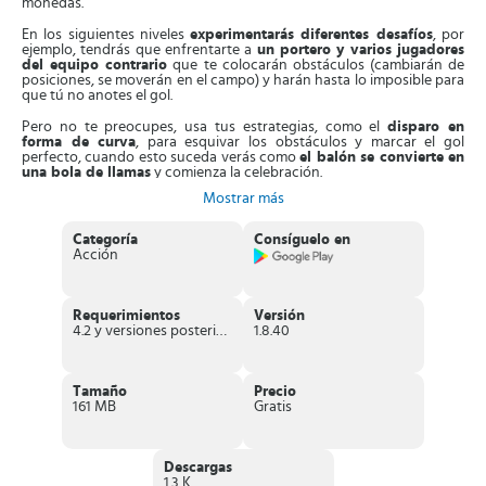
monedas.
En los siguientes niveles
experimentarás diferentes desafíos
, por
ejemplo, tendrás que enfrentarte a
un portero y varios jugadores
del equipo contrario
que te colocarán obstáculos (cambiarán de
posiciones, se moverán en el campo) y harán hasta lo imposible para
que tú no anotes el gol.
Pero no te preocupes, usa tus estrategias, como el
disparo en
forma de curva
, para esquivar los obstáculos y marcar el gol
perfecto, cuando esto suceda verás como
el balón se convierte en
una bola de llamas
y comienza la celebración.
Mostrar más
Experimenta diferentes escenarios
. Imagínate jugar al futbol a la
orilla de una playa
, dentro de
un bosque
rodeado de árboles o en
un
campo de nieve
. ¡Todo esto es posible en
Cool goal!
Aprende a
Categoría
Consíguelo en
realizar tus mejores tiros desde cualquier parte del campo.
Acción
En algunos niveles tendrás entre la portería y tú,
una serie de filas
de monedas
, marca la trayectoria pasando por ellas, ya que
mientras más recojas en el tiro, mayor será la cantidad de monedas
Requerimientos
Versión
que tengas para desbloquear nuevos elementos.
4.2 y versiones posteriores
1.8.40
¡
La pasión por el futbol está que arde en este emocionante
juego
! Cada vez que superes un nivel recogerás monedas que te
servirán para desbloquear nuevos niveles, nuevos escenarios y
Tamaño
Precio
hasta nuevos personajes.
161 MB
Gratis
Características de Cool Goal!
Descargas
Excelente apartado gráfico
con diferentes escenarios que van
1.3 K
cambiando a medida que vas superando los niveles.