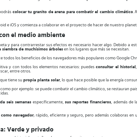
 podrás
colocar tu granito de arena para combatir el cambio climático
. 
oid e iOS y comienza a colaborar en el proyecto de hacer de nuestro plan
 con el medio ambiente
a y para contrarrestar sus efectos es necesario hacer algo. Debido a esto,
la siembra de muchísimos árboles
en los lugares que más se necesitan.
rece todos los beneficios de los navegadores más populares como Google Ch
itiva y con todos los elementos necesarios: puedes
consultar el historial
car, entre otros.
 que tiene su
propia planta solar
, lo que hace posible que la energía consu
, como por ejemplo: se puede combatir el cambio climático, se restauran pais
idas.
da seis semanas
específicamente,
sus reportes financieros
, además de la
va como navegador
; rápido, eficiente y seguro, pero además colaboras en 
ia: Verde y privado