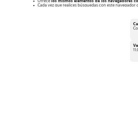
Ofrece
los mismos elementos de los navegadores 
Cada vez que realices búsquedas con este navegador co
Te ofrece la posibilidad de
obtener privacidad y segu
encriptadas a través del protocolo SSL.
Ofrece transparencia
en todo lo que se hace con el di
Ca
Si deseas colaborar para este noble proyecto, puedes hac
Co
que ofrecer.
Ve
11.