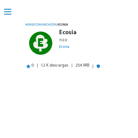
HOME
/
COMUNICACIÓN
/
ECOSIA
Ecosia
11.0.0
Ecosia
0
1.2 K descargas
254 MB