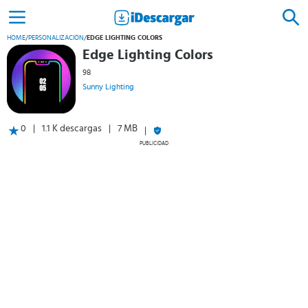
HOME
/
PERSONALIZACIÓN
/
EDGE LIGHTING COLORS
Edge Lighting Colors
98
Sunny Lighting
0
1.1 K descargas
7 MB
PUBLICIDAD