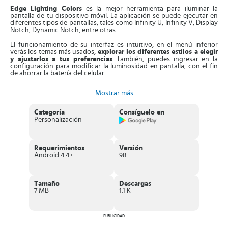
Edge Lighting Colors
es la mejor herramienta para iluminar la
pantalla de tu dispositivo móvil. La aplicación se puede ejecutar en
diferentes tipos de pantallas, tales como Infinity U, Infinity V, Display
Notch, Dynamic Notch, entre otras.
El funcionamiento de su interfaz es intuitivo, en el menú inferior
verás los temas más usados,
explorar los diferentes estilos a elegir
y ajustarlos a tus preferencias
. También, puedes ingresar en la
configuración para modificar la luminosidad en pantalla, con el fin
de ahorrar la batería del celular.
Entonces, al seleccionar un estilo,
tienes que escoger primero el
Mostrar más
tono de los bordes con la forma que quieres que cambien de
color y las figuras
. Estas pueden ser corazones, dibujos
geométricos, campanas, estrellas, árboles de navidad, lunas o llamas
Categoría
Consíguelo en
de fuego. También, puedes modificar el tamaño y forma de los
Personalización
bordes, para que coincidan con el tipo de pantalla de tu equipo.
Asimismo, puedes utilizar la aplicación o el estilo seleccionado el
tiempo que gustes, ya que
no consume la batería del celular de
Requerimientos
Versión
forma excesiva
. De esta forma, su interfaz siempre estará
Android 4.4+
98
personalizada con luces y bordes de neón.
Características de Edge Lighting Colors
Tamaño
Descargas
Excelente
aplicación de personalización
, permite cambiar el
7 MB
1.1 K
estilo de la interfaz del móvil con bordes de colores en vivo.
Integra
opciones para ajustar el ancho y altura del estilo
elegido como gustes.
PUBLICIDAD
Puedes graduar el grosor del borde en la pantalla
, con la
redondez de la curva en función de su tamaño.