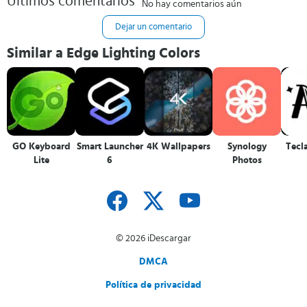
Últimos comentarios
No hay comentarios aún
Dejar un comentario
Similar a Edge Lighting Colors
GO Keyboard
Smart Launcher
4K Wallpapers
Synology
Tecl
Lite
6
Photos
© 2026 iDescargar
DMCA
Política de privacidad