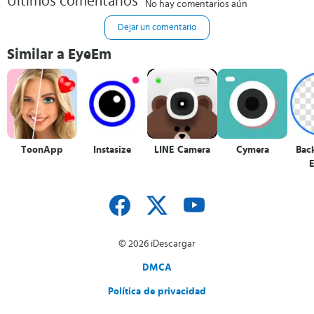
Últimos comentarios
No hay comentarios aún
Dejar un comentario
Similar a EyeEm
ToonApp
Instasize
LINE Camera
Cymera
Bac
E
© 2026 iDescargar
DMCA
Política de privacidad