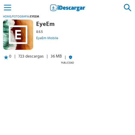
HOME
/
FOTOGRAFÍA
/
EYEEM
EyeEm
8.6.5
EyeEm Mobile
0
723 descargas
36 MB
PUBLICIDAD