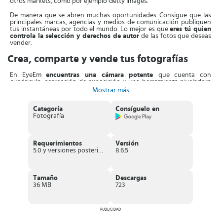
otros markets, como por ejemplo Getty Images.
De manera que se abren muchas oportunidades. Consigue que las
principales marcas, agencias y medios de comunicación publiquen
tus instantáneas por todo el mundo. Lo mejor es que
eres tú quien
controla la selección y derechos de autor
de las fotos que deseas
vender.
Crea, comparte y vende tus fotografías
En EyeEm
encuentras una cámara potente
que cuenta con
cuadricula, corrección de exposición y una herramienta niveladora
para crear líneas perfectas. Además, te ofrece alrededor de
24 de
Mostrar más
filtros diferentes
que puedes ajustar a tu gusto, entre ellos: Blanco
y negro, vintage, sepia, fresco, etc.
Categoría
Consíguelo en
Fotografía
Además, tiene más de una
decena de marcos
que le añadirán ese
toque especial a tus fotografías. Incluye también opciones de ajuste
para: Contraste, nitidez, saturación, fundido, entre otros aspectos.
Requerimientos
Versión
Después de tomar la fotografía, tienes la
oportunidad de
5.0 y versiones posteriores
8.6.5
compartirla en el muro, acompañada de algún comentario
y
colocando la localización especifica en el que te encuentras.
Asimismo, puedes compartirla en otras redes sociales como
Facebook, Tumblr o Twitter.
Tamaño
Descargas
36 MB
723
En resumen, se trata de una
red social y editor fotográfico de lo
más puntero, divertido y diferente
. A través de esta plataforma
tienes la oportunidad de encontrar personas con tus gustos y dar a
conocer tu talento con la fotografía.
PUBLICIDAD